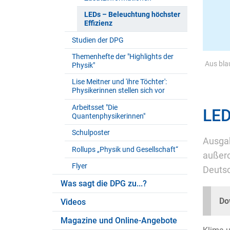
LEDs – Beleuchtung höchster
Effizienz
Studien der DPG
Themenhefte der "Highlights der
Aus bla
Physik"
Lise Meitner und 'ihre Töchter':
Physikerinnen stellen sich vor
Arbeitsset "Die
LED
Quantenphysikerinnen"
Schulposter
Ausgab
Rollups „Physik und Gesellschaft“
außero
Flyer
Deutsc
Was sagt die DPG zu...?
Do
Videos
Magazine und Online-Angebote