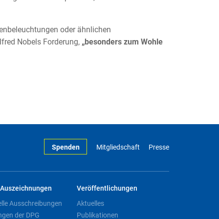
ßenbeleuchtungen oder ähnlichen
Alfred Nobels Forderung,
„besonders zum Wohle
Spenden
Mitgliedschaft
Presse
Auszeichnungen
Veröffentlichungen
elle Ausschreibungen
Aktuelles
ngen der DPG
Publikationen