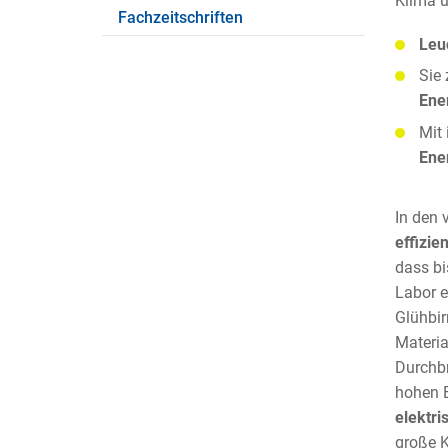
Klima 
Fachzeitschriften
Leu
Sie 
Ene
Mit 
Ene
In den 
effizie
dass bi
Labor e
Glühbir
Materia
Durchb
hohen E
elektri
große K