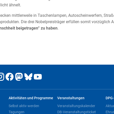
icht ähnelt.
ecken mittlerweile in Taschenlampen, Autoscheinwerfern, Stra
rodukten. Die drei Nobelpreisträger erfüllen somit vorzüglich 
nschheit beigetragen“ zu haben
.
Aktivitäten und Programme
Veranstaltungen
DPG-
Selbst aktiv werden
Veranstaltungskalender
Aktu
Tagungen
DB-Veranstaltungsticket
Ehru