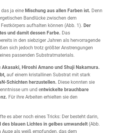
 das ja eine
Mischung aus allen Farben ist.
Denn
nergetischen Bandlücke zwischen dem
 Festkörpers aufhalten können (Abb. 1).
Der
tes und damit dessen Farbe.
Das
ereits in den siebziger Jahren als hervorragende
ießen sich jedoch trotz größter Anstrengungen
 eines passenden Substratmaterials.
 Akasaki, Hiroshi Amano und Shuji Nakamura.
bt,
auf einem kristallinen Substrat mit stark
GaN-Schichten herzustellen.
Diese konnten sie
kenntnisse um und e
ntwickelte brauchbare
enz.
Für ihre Arbeiten erhielten sie den
e es aber noch eines Tricks: Der besteht darin,
l des blauen Lichtes in gelbes umwandelt
(Abb.
n Auge als weiß empfunden, das dem