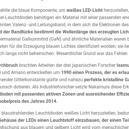
ehlte die blaue Komponente, um
weißes LED-Licht
herzustellen,
ter-Leuchtdioden benötigen ein Material mit einer passenden e
nten Valenz- und Leitungsband, in dem sich die Elektronen des
d der Bandlücke bestimmt die Wellenlänge des erzeugten Lich
termaterial Galliumnitrid (GaN) und ähnliche Materialien waren b
ten für die Erzeugung blauen Lichtes identifiziert worden; sie l
ch lange nicht beherrschen. Wesentlicher Grund war das Fehlen
rchbruch
brachten Arbeiten der drei japanischen Forscher
Isamu
i und Amano entwickelten um
1990 einen Prozess, der es erlau
ender Gitterkonstante glatte und nahezu
perfekte kristalline 
nsch dotieren. Als Industrieforscher setzte Nakamura diese Er
ioden mit passenden aktiven Zonen und ausreichender Effizi
nobelpreis des Jahres 2014.
blaustrahlenden Leuchtdioden weißes Licht herzustellen, bedurft
Gehäuse der LEDs einen Leuchtstoff einzubauen, der einen Tei
e Mischung aus blauem und gelbem Licht wird vom menschliche