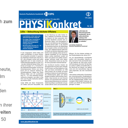
h
zum
heute,
Im
n
 den
 ihrer
eiten
 50