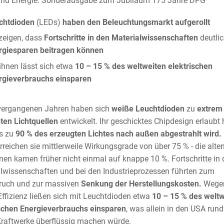
und Energie: Sonderausgabe zum Jubiläum 175 Jahre DPG
chtdioden
(LEDs)
haben den Beleuchtungsmarkt aufgerollt
zeigen, dass
Fortschritte in den Materialwissenschaften
deutlic
rgiesparen beitragen können
ihnen lässt sich etwa
10 – 15 % des weltweiten elektrischen
rgieverbrauchs einsparen
vergangenen Jahren haben sich
weiße Leuchtdioden
zu
extrem
nten Lichtquellen
entwickelt. Ihr geschicktes Chipdesign erlaubt 
s zu
90 % des erzeugten Lichtes nach außen abgestrahlt wird.
rreichen sie mittlerweile Wirkungsgrade von über 75 % - die alte
nen kamen früher nicht einmal auf knappe 10 %. Fortschritte in
lwissenschaften und bei den Industrieprozessen führten zum
ruch und zur massiven
Senkung der Herstellungskosten.
Wegen
ffizienz ließen sich mit Leuchtdioden etwa
10 – 15 % des weltw
schen Energieverbrauchs einsparen
, was allein in den USA rund
raftwerke überflüssig machen würde.