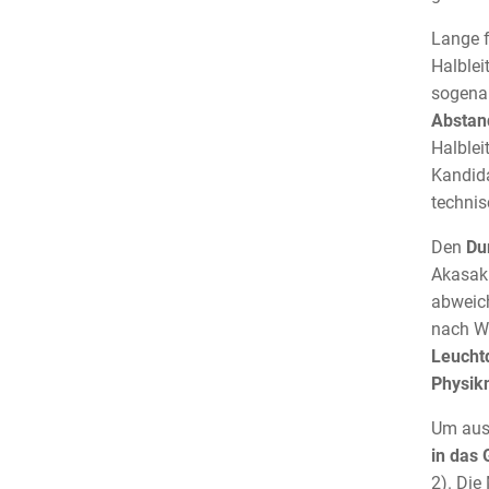
Lange f
Halblei
sogenan
Abstan
Halblei
Kandida
technis
Den
Du
Akasak
abweich
nach Wu
Leuchtd
Physik
Um aus 
in das 
2). Di