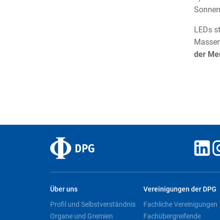
Sonnenl
LEDs st
Massenp
der Me
Über uns
Vereinigungen der DPG
Profil und Selbstverständnis
Fachliche Vereinigungen
Organe und Gremien
Fachübergreifende