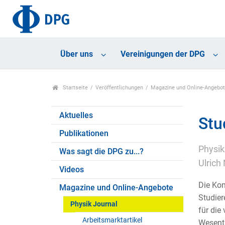
Über uns
Vereinigungen der DPG
Startseite
Veröffentlichungen
Magazine und Online-Angebo
Aktuelles
Stu
Publikationen
Physik
Was sagt die DPG zu...?
Ulrich
Videos
Die Kon
Magazine und Online-Angebote
Studier
Physik Journal
für die
Arbeitsmarktartikel
Wesentl