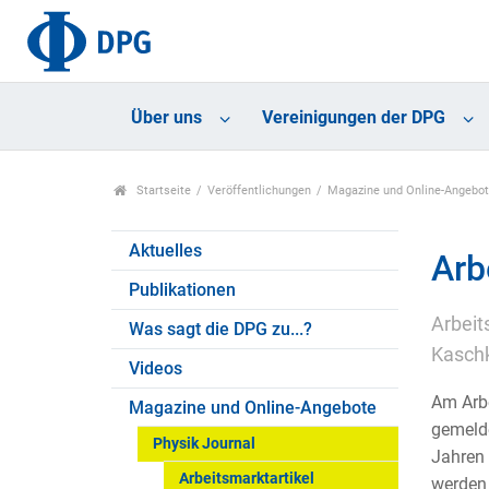
Über uns
Vereinigungen der DPG
Startseite
Veröffentlichungen
Magazine und Online-Angebo
Aktuelles
Arb
Publikationen
Arbeit
Was sagt die DPG zu...?
Kaschk
Videos
Am Arbe
Magazine und Online-Angebote
gemelde
Physik Journal
Jahren 
Arbeitsmarktartikel
werden 