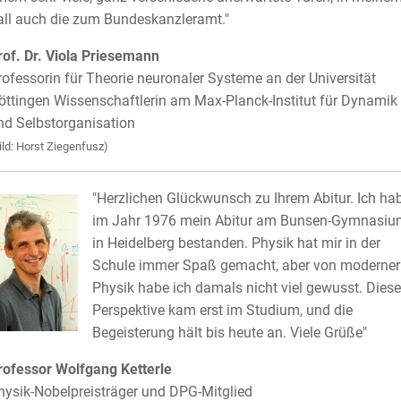
all auch die zum Bundeskanzleramt."
rof. Dr. Viola Priesemann
rofessorin für Theorie neuronaler Systeme an der Universität
öttingen Wissenschaftlerin am Max-Planck-Institut für Dynamik
nd Selbstorganisation
ild: Horst Ziegenfusz)
"Herzlichen Glückwunsch zu Ihrem Abitur. Ich ha
im Jahr 1976 mein Abitur am Bunsen-Gymnasiu
in Heidelberg bestanden. Physik hat mir in der
Schule immer Spaß gemacht, aber von moderner
Physik habe ich damals nicht viel gewusst. Diese
Perspektive kam erst im Studium, und die
Begeisterung hält bis heute an. Viele Grüße"
rofessor Wolfgang Ketterle
hysik-Nobelpreisträger und DPG-Mitglied