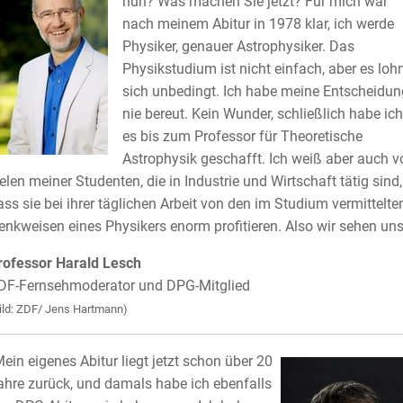
nun? Was machen Sie jetzt? Für mich war
nach meinem Abitur in 1978 klar, ich werde
Physiker, genauer Astrophysiker. Das
Physikstudium ist nicht einfach, aber es loh
sich unbedingt. Ich habe meine Entscheidun
nie bereut. Kein Wunder, schließlich habe ich
es bis zum Professor für Theoretische
Astrophysik geschafft. Ich weiß aber auch v
ielen meiner Studenten, die in Industrie und Wirtschaft tätig sind,
ass sie bei ihrer täglichen Arbeit von den im Studium vermittelte
enkweisen eines Physikers enorm profitieren. Also wir sehen uns
rofessor Harald Lesch
DF-Fernsehmoderator und DPG-Mitglied
ild: ZDF/ Jens Hartmann)
Mein eigenes Abitur liegt jetzt schon über 20
ahre zurück, und damals habe ich ebenfalls