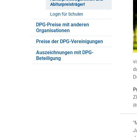
Abiturpreisträger!
Login für Schulen
DPG-Preise mit anderen
Organisationen
Preise der DPG-Vereinigungen
Auszeichnungen mit DPG-
Beteiligung
v
d
D
P
Z
(B
"
J