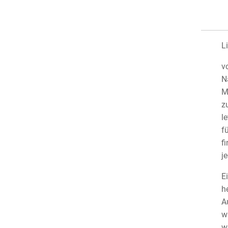
L
v
N
M
z
l
f
f
j
E
h
A
w
w