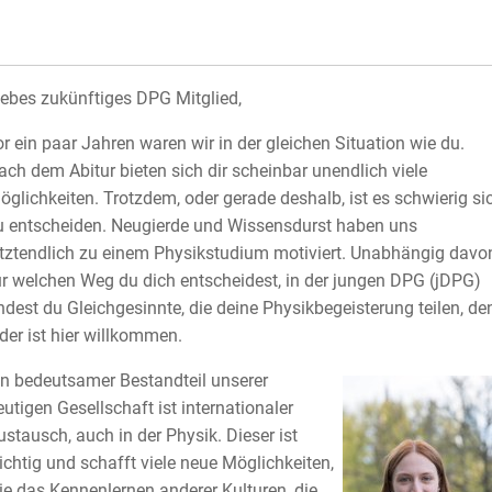
iebes zukünftiges DPG Mitglied,
or ein paar Jahren waren wir in der gleichen Situation wie du.
ach dem Abitur bieten sich dir scheinbar unendlich viele
öglichkeiten. Trotzdem, oder gerade deshalb, ist es schwierig si
u entscheiden. Neugierde und Wissensdurst haben uns
etztendlich zu einem Physikstudium motiviert. Unabhängig davo
ür welchen Weg du dich entscheidest, in der jungen DPG (jDPG)
indest du Gleichgesinnte, die deine Physikbegeisterung teilen, de
eder ist hier willkommen.
in bedeutsamer Bestandteil unserer
eutigen Gesellschaft ist internationaler
ustausch, auch in der Physik. Dieser ist
ichtig und schafft viele neue Möglichkeiten,
ie das Kennenlernen anderer Kulturen, die