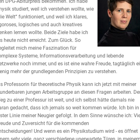
en DPG-Abiturpreis bekommen. Ich habe
ysik studiert, weil ich verstehen wollte, wie
ie Welt“ funktioniert, und weil ich klares,
igoroses, logisches und auch kreatives
enken lernen wollte. Beide Ziele habe ich
is heute nicht erreicht. Zum Glück. So
egleitet mich meine Faszination für
omplexe Systeme, Informationsverarbeitung und lebende
etzwerke noch immer, und es ist eine wahre Freude, tagtäglich e
enig mehr der grundlegenden Prinzipien zu verstehen.
ls Professorin für theoretische Physik kann ich jetzt mit meiner
underbaren jungen Arbeitsgruppe an diesen Fragen arbeiten. De
eg zu einer Professur ist weit, und ich selbst hätte damals nie
aran gedacht, dass ich jemals so weit kommen würde. Ich bin in
rster Linie meiner Neugier gefolgt. In dem Sinne wünsche ich: Vie
reude und Zuversicht für die kommenden
ntscheidungen! Und wenn es ein Physikstudium wird - es öffnet
inem sehr viele, ganz verschiedene unerwartete Türen, in meine