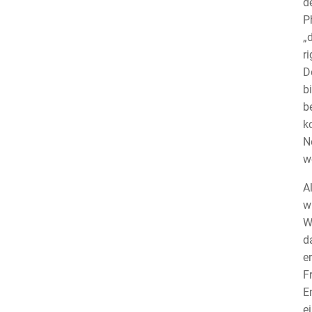
d
Ph
„d
r
D
b
b
k
N
w
A
w
W
d
e
F
E
e