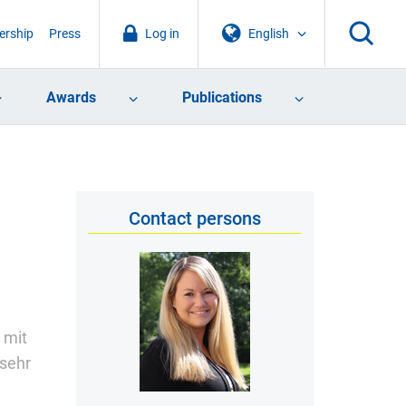
rship
Press
Log in
English
Awards
Publications
Contact persons
 mit
 sehr