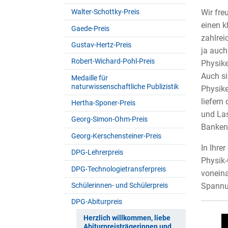
Walter-Schottky-Preis
Wir fre
einen k
Gaede-Preis
zahlrei
Gustav-Hertz-Preis
ja auch
Robert-Wichard-Pohl-Preis
Physike
Auch si
Medaille für
naturwissenschaftliche Publizistik
Physike
liefern
Hertha-Sponer-Preis
und Las
Georg-Simon-Ohm-Preis
Banken 
Georg-Kerschensteiner-Preis
In Ihre
DPG-Lehrerpreis
Physik-
DPG-Technologietransferpreis
voneina
Schülerinnen- und Schülerpreis
Spannun
DPG-Abiturpreis
Herzlich willkommen, liebe
Abiturpreisträgerinnen und