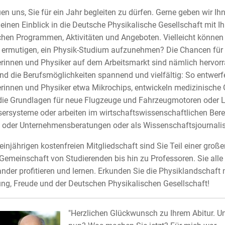
uen uns, Sie für ein Jahr begleiten zu dürfen. Gerne geben wir Ih
leinen Einblick in die Deutsche Physikalische Gesellschaft mit Ih
chen Programmen, Aktivitäten und Angeboten. Vielleicht können 
 ermutigen, ein Physik-Studium aufzunehmen? Die Chancen für
rinnen und Physiker auf dem Arbeitsmarkt sind nämlich hervor
nd die Berufsmöglichkeiten spannend und vielfältig: So entwerf
rinnen und Physiker etwa Mikrochips, entwickeln medizinische 
 die Grundlagen für neue Flugzeuge und Fahrzeugmotoren oder L
ersysteme oder arbeiten im wirtschaftswissenschaftlichen Berei
oder Unternehmensberatungen oder als Wissenschaftsjournalis
r einjährigen kostenfreien Mitgliedschaft sind Sie Teil einer große
Gemeinschaft von Studierenden bis hin zu Professoren. Sie all
nder profitieren und lernen. Erkunden Sie die Physiklandschaft 
g, Freude und der Deutschen Physikalischen Gesellschaft!
"Herzlichen Glückwunsch zu Ihrem Abitur. U