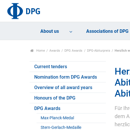
About us
Associations of DPG
Home
Awards
DPG Awards
DPG-Abiturpreis
Herzlich w
Current tenders
Her
Nomination form DPG Awards
Abi
Overview of all award years
Abi
Honours of the DPG
Für Ih
DPG Awards
dem Ab
Max-Planck-Medal
herzlic
Stern-Gerlach-Medaille