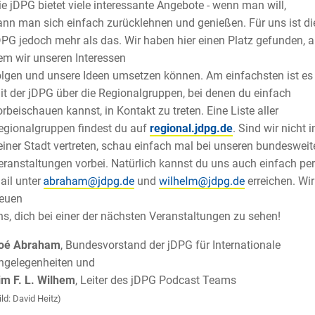
ie jDPG bietet viele interessante Angebote - wenn man will,
ann man sich einfach zurücklehnen und genießen. Für uns ist di
DPG jedoch mehr als das. Wir haben hier einen Platz gefunden, 
em wir unseren Interessen
olgen und unsere Ideen umsetzen können. Am einfachsten ist es
it der jDPG über die Regionalgruppen, bei denen du einfach
orbeischauen kannst, in Kontakt zu treten. Eine Liste aller
egionalgruppen findest du auf
regional.jdpg.de
. Sind wir nicht i
einer Stadt vertreten, schau einfach mal bei unseren bundesweit
eranstaltungen vorbei. Natürlich kannst du uns auch einfach per
ail unter
und
erreichen. Wir
reuen
ns, dich bei einer der nächsten Veranstaltungen zu sehen!
oé Abraham
, Bundesvorstand der jDPG für Internationale
ngelegenheiten und
im F. L. Wilhem
, Leiter des jDPG Podcast Teams
ild: David Heitz)