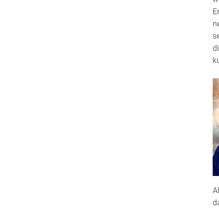
E
n
s
d
k
A
d