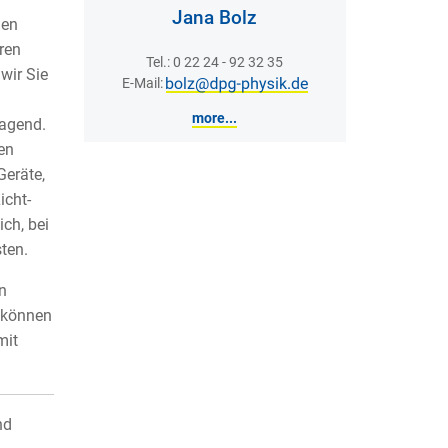
Jana Bolz
nen
ren
Tel.: 0 22 24 - 92 32 35
wir Sie
E-Mail:
more...
ragend.
en
Geräte,
icht-
ch, bei
ten.
n
e können
mit
nd