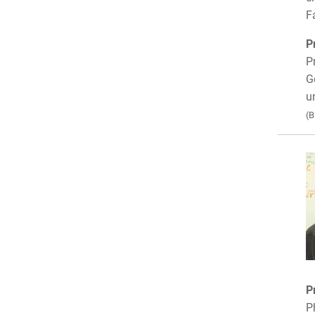
F
P
P
G
u
(B
P
P