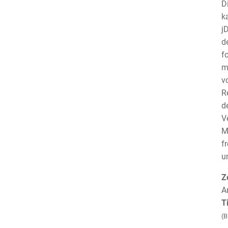
D
k
j
d
f
m
v
R
d
V
M
f
u
Z
A
T
(B