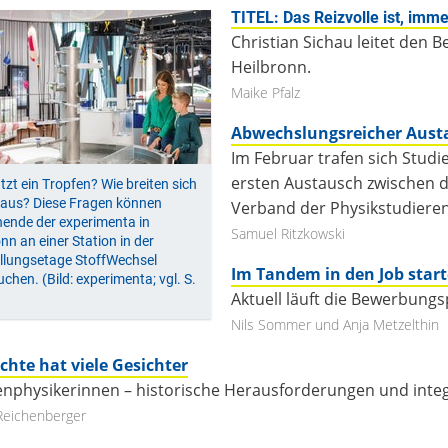
TITEL: Das Reizvolle ist, imme
Christian Sichau leitet den 
Heilbronn.
Maike Pfalz
Abwechslungsreicher Aust
Im Februar trafen sich Stud
ersten Austausch zwischen 
tzt ein Tropfen? Wie breiten sich
 aus? Diese Fragen ­können
Verband der Physikstudiere
ende der experimenta in
Samuel Ritzkowski
nn an einer ­Station in der
llungsetage StoffWechsel
Im Tandem in den Job star
chen. (Bild: experimenta; vgl. S.
Aktuell läuft die Bewerbun
Nils Sommer und Anja Metzelthin
chte hat viele Gesichter
nphysikerinnen – historische Herausforderungen und integ
Reichenberger