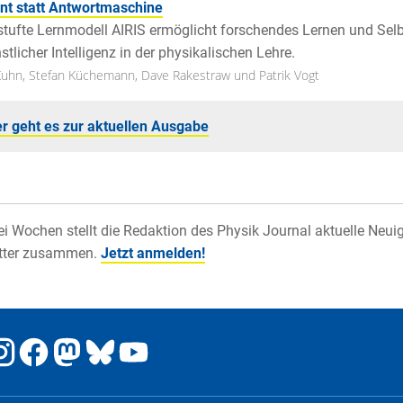
nt statt Antwortmaschine
tufte Lernmodell AIRIS ermöglicht forschendes Lernen und Selb
stlicher Intelligenz in der physikalischen Lehre.
Kuhn, Stefan Küchemann, Dave Rakestraw und Patrik Vogt
er geht es zur aktuellen Ausgabe
ei Wochen stellt die Redaktion des Physik Journal aktuelle Neui
tter zusammen.
Jetzt anmelden!