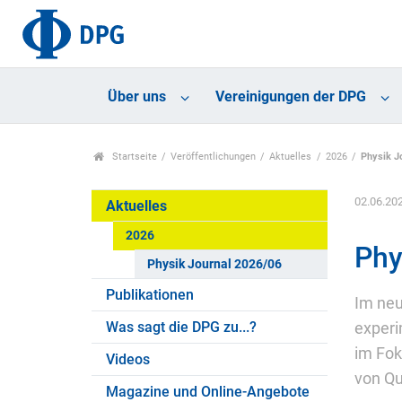
Über uns
Vereinigungen der DPG
Startseite
Veröffentlichungen
Aktuelles
2026
Physik J
02.06.20
Aktuelles
2026
Phy
Physik Journal 2026/06
Publikationen
Im neu
Was sagt die DPG zu...?
experi
im Fok
Videos
von Qu
Magazine und Online-Angebote