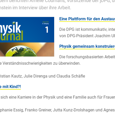
em berichten Amelie Coumans, Vorsitzende der jDPG, u
stein im Interview über ihre Arbeit.
Eine Plattform für den Austau
Die DPG ist kommunikativ, int
von DPG-Präsident Joachim Ull
Physik gemeinsam konstruier
Die forschungsbasierten Arbeit
e Verständnisschwierigkeiten zu überwinden.
istian Kautz, Julie Direnga und Claudia Schäfle
e mit Kind?!
sich eine Karriere in der Physik und eine Familie auch für Fraue
phanie Essig, Franko Greiner, Jutta Kunz-Drolshagen und Agne