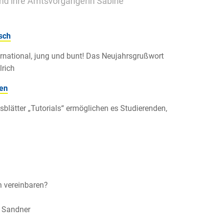
nd ihre Amtsvorgängerin Sabine
sch
ernational, jung und bunt! Das Neujahrsgrußwort
rich
en
sblätter „Tutorials“ ermöglichen es Studierenden,
n vereinbaren?
s Sandner