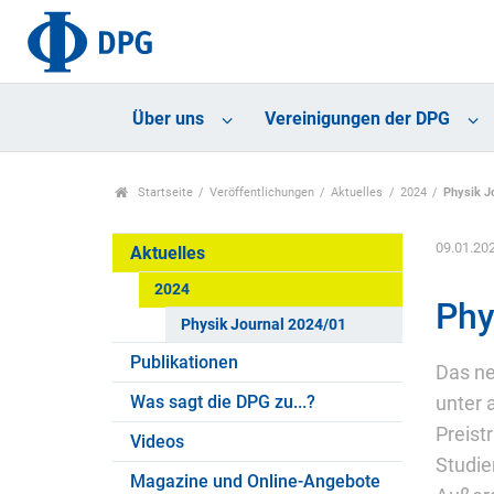
Über uns
Vereinigungen der DPG
Startseite
Veröffentlichungen
Aktuelles
2024
Physik J
09.01.20
Aktuelles
2024
Phy
Physik Journal 2024/01
Publikationen
Das ne
Was sagt die DPG zu...?
unter 
Preist
Videos
Studie
Magazine und Online-Angebote