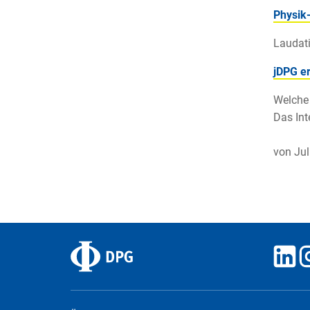
Physik
Laudati
jDPG er
Welche 
Das Int
von Jul