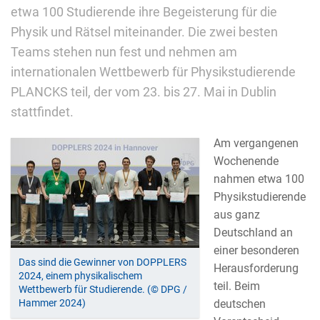
etwa 100 Studierende ihre Begeisterung für die
Physik und Rätsel miteinander. Die zwei besten
Teams stehen nun fest und nehmen am
internationalen Wettbewerb für Physikstudierende
PLANCKS teil, der vom 23. bis 27. Mai in Dublin
stattfindet.
Am vergangenen
Wochenende
nahmen etwa 100
Physikstudierende
aus ganz
Deutschland an
einer besonderen
Das sind die Gewinner von DOPPLERS
Herausforderung
2024, einem physikalischem
teil. Beim
Wettbewerb für Studierende. (© DPG /
Hammer 2024)
deutschen