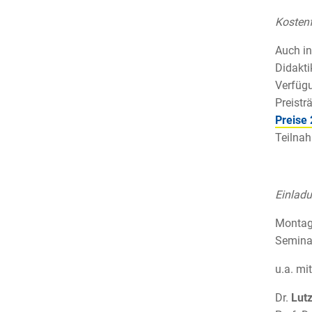
Kostenf
Auch in
Didakti
Verfügu
Preistr
Preise 
Teilnah
Einlad
Montag,
Semina
u.a. mit
Dr.
Lutz