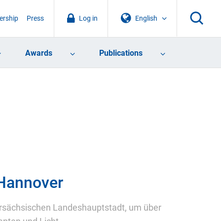
rship
Press
Log in
English
Awards
Publications
 Hannover
dersächsischen Landeshauptstadt, um über