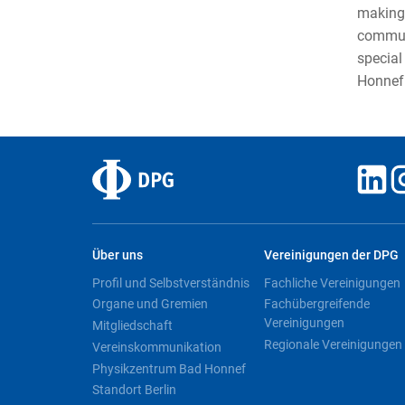
making 
communi
special
Honnef 
Über uns
Vereinigungen der DPG
Profil und Selbstverständnis
Fachliche Vereinigungen
Organe und Gremien
Fachübergreifende
Vereinigungen
Mitgliedschaft
Regionale Vereinigungen
Vereinskommunikation
Physikzentrum Bad Honnef
Standort Berlin