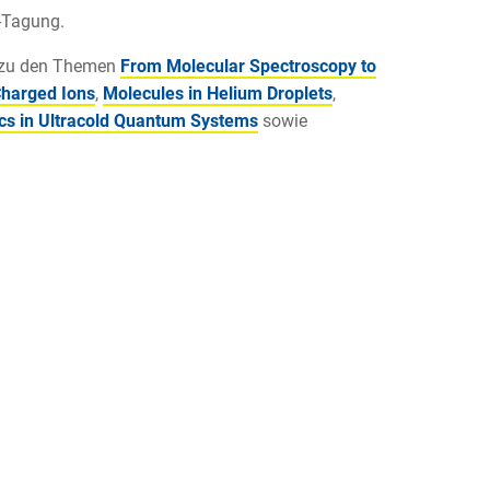
P-Tagung.
n zu den Themen
From Molecular Spectroscopy to
Charged Ions
,
Molecules in Helium Droplets
,
s in Ultracold Quantum Systems
sowie