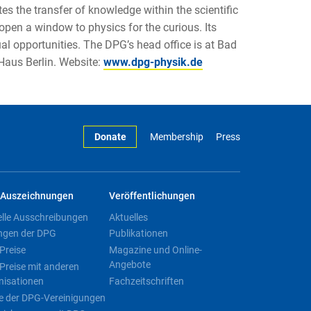
 the transfer of knowledge within the scientific
pen a window to physics for the curious. Its
al opportunities. The DPG’s head office is at Bad
-Haus Berlin. Website:
www.dpg-physik.de
Donate
Membership
Press
Auszeichnungen
Veröffentlichungen
elle Ausschreibungen
Aktuelles
ngen der DPG
Publikationen
Preise
Magazine und Online-
Angebote
Preise mit anderen
nisationen
Fachzeitschriften
e der DPG-Vereinigungen