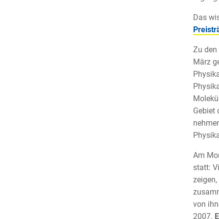
Das wis
Preistr
Zu den 
März ge
Physika
Physika
Molekül
Gebiet 
nehmen,
Physika
Am Mon
statt: 
zeigen,
zusamme
von ihn
2007.
E