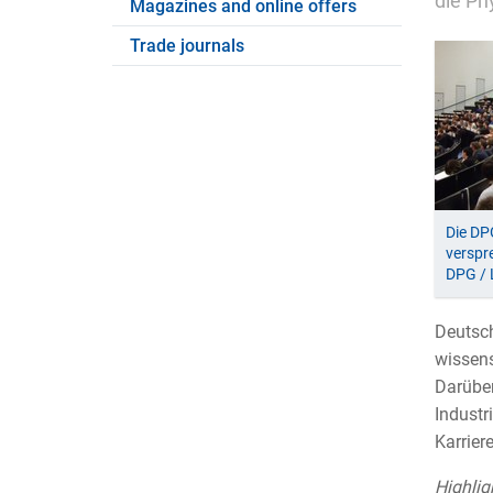
die Ph
Magazines and online offers
Trade journals
Die DP
verspr
DPG /
Deutsch
wissens
Darüber
Industr
Karrier
Highlig