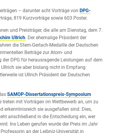
iträgen – darunter acht Vorträge von
DPG-
rträge, 819 Kurzvorträge sowie 603 Poster.
nen und Preisträger, die alle am Dienstag, dem 7.
chim Ullrich
. Der ehemalige Präsident der
Jahren die Stern-Gerlach-Medaille der Deutschen
imentellen Beiträge zur Atom- und
ng der DPG für herausragende Leistungen auf dem
llrich sie aber bislang nicht in Empfang
lerweile ist Ullrich Präsident der Deutschen
 das
SAMOP-Dissertationspreis-Symposium
e treten mit Vorträgen im Wettbewerb an, um zu
 erkenntnisreich sie ausgefallen sind. Dies,
ht anschließend in die Entscheidung ein, wer
rd. Ins Leben gerufen wurde der Preis im Jahr
e Professorin an der Leibniz-Universität in