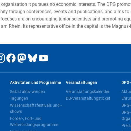
organisation it pursues no economic interests. The DPG promotes
ty through conferences, events and publications, and aims to o
 focuses are on encouraging junior scientists and promoting equ
am Rhein. Its representative office in the capital is the Magnus
Aktivitäten und Programme
Veranstaltungen
DPG-
Selbst aktiv werden
Veranstaltungskalender
Aktu
Tagungen
DB-Veranstaltungsticket
Ehru
Wissenschaftsfestivals und -
DPG-
shows
DPG-
Förder-, Fort- und
Orga
Weiterbildungsprogramme
Preis