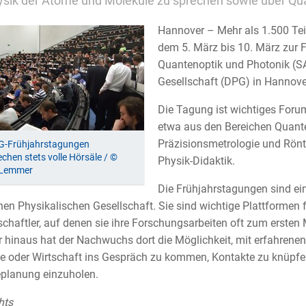
ysik der Atome und Moleküle zu sprechen sowie über Qua
Hannover – Mehr als 1.500 Te
dem 5. März bis 10. März zur 
Quantenoptik und Photonik (S
Gesellschaft (DPG) in Hannover
Die Tagung ist wichtiges Foru
etwa aus den Bereichen Quant
Präzisionsmetrologie und Röntge
G-Frühjahrstagungen
echen stets volle Hörsäle / ©
Physik-Didaktik.
 Lemmer
Die Frühjahrstagungen sind ein 
en Physikalischen Gesellschaft. Sie sind wichtige Plattformen
chaftler, auf denen sie ihre Forschungsarbeiten oft zum ersten
 hinaus hat der Nachwuchs dort die Möglichkeit, mit erfahrene
ie oder Wirtschaft ins Gespräch zu kommen, Kontakte zu knüpfe
eplanung einzuholen.
hts