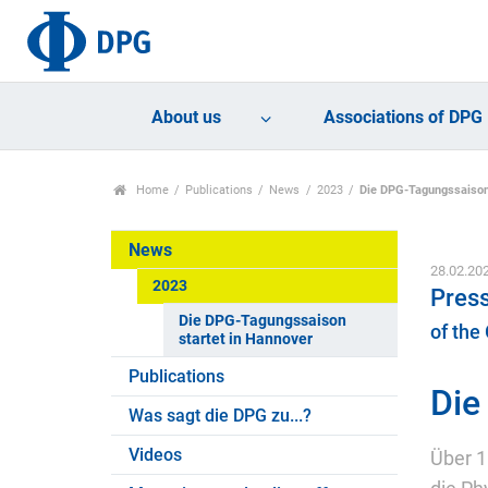
About us
Associations of DPG
Home
Publications
News
2023
Die DPG-Tagungssaison
News
28.02.20
2023
Pres
Die DPG-Tagungssaison
of the
startet in Hannover
Publications
Die
Was sagt die DPG zu...?
Videos
Über 1