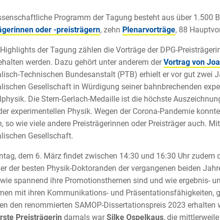
senschaftliche Programm der Tagung besteht aus über 1.500 Be
ägerinnen oder -preisträgern
, zehn
Plenarvorträge
, 88 Hauptvo
Highlights der Tagung zählen die Vorträge der DPG-Preisträgerin
halten werden. Dazu gehört unter anderem der
Vortrag von Joa
lisch-Technischen Bundesanstalt (PTB) erhielt er vor gut zwei 
lischen Gesellschaft in Würdigung seiner bahnbrechenden exper
physik. Die Stern-Gerlach-Medaille ist die höchste Auszeichnu
der experimentellen Physik. Wegen der Corona-Pandemie konnte U
 so wie viele andere Preisträgerinnen oder Preisträger auch. Mitt
lischen Gesellschaft.
tag, dem 6. März findet zwischen 14:30 und 16:30 Uhr zudem
Vier der besten Physik-Doktoranden der vergangenen beiden Jahr
 wie spannend ihre Promotionsthemen sind und wie ergebnis- und
n mit ihren Kommunikations- und Präsentationsfähigkeiten, ge
en den renommierten SAMOP-Dissertationspreis 2023 erhalten wi
rste Preisträgerin
damals war
Silke Ospelkaus
, die mittlerweil