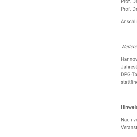
Prof. D
Prof. D
Anschli
Weitere
Hannove
Jahrest
DPG-Ta
stattfin
Hinweis
Nach vo
Veranst