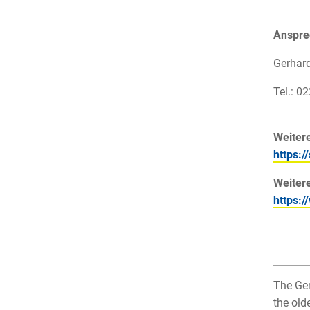
Ansprec
Gerhar
Tel.: 0
Weiter
https:
Weitere
https:
The Ger
the old