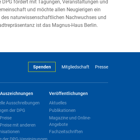
Die DPG fördert mit Tagungen, Veranstaltungen und
emeinschaft und möchte allen Neugierigen ein
ng des naturwissenschaftlichen Nachwuchses und
adtrepräsentanz ist das Magnus-Haus Berlin.
Spenden
Mitgliedschaft
Presse
Auszeichnungen
Veröffentlichungen
elle Ausschreibungen
Aktuelles
ngen der DPG
Publikationen
Preise
Magazine und Online-
Angebote
Preise mit anderen
nisationen
Fachzeitschriften
e der DPG-Vereinigungen