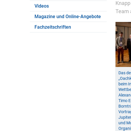
Knapp 
Videos
Team a
Magazine und Online-Angebote
Fachzeitschriften
Das d
„Oachk
beim I
Wettbe
Alexan
Timo E
Borntr
Vortra
Jupite
und Mo
Organi