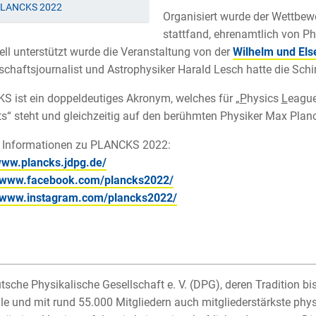
LANCKS 2022
Organisiert wurde der Wettbew
stattfand, ehrenamtlich von P
ell unterstützt wurde die Veranstaltung von der
Wilhelm und Els
chaftsjournalist und Astrophysiker Harald Lesch hatte die Sc
 ist ein doppeldeutiges Akronym, welches für „
P
hysics
L
eagu
s“ steht und gleichzeitig auf den berühmten Physiker Max Plan
e Informationen zu PLANCKS 2022:
www.plancks.jdpg.de/
//www.facebook.com/plancks2022/
//www.instagram.com/plancks2022/
tsche Physikalische Gesellschaft e. V. (DPG), deren Tradition bis 
le und mit rund 55.000 Mitgliedern auch mitgliederstärkste phys