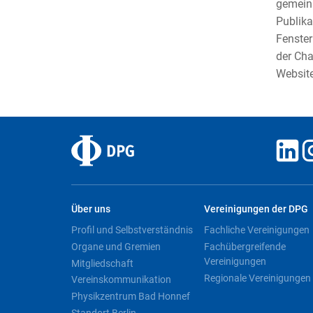
gemeinn
Publika
Fenster
der Cha
Websit
Über uns
Vereinigungen der DPG
Profil und Selbstverständnis
Fachliche Vereinigungen
Organe und Gremien
Fachübergreifende
Vereinigungen
Mitgliedschaft
Regionale Vereinigungen
Vereinskommunikation
Physikzentrum Bad Honnef
Standort Berlin