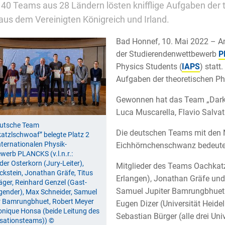
40 Teams aus 28 Ländern lösten knifflige Aufgaben der 
us dem Vereinigten Königreich und Irland.
Bad Honnef, 10. Mai 2022 – 
der Studierendenwettbewerb
P
Physics Students (
IAPS
) statt
Aufgaben der theoretischen Ph
Gewonnen hat das Team „Dark 
Luca Muscarella, Flavio Salva
eutsche Team
Die deutschen Teams mit den
atzlschwoaf” belegte Platz 2
nternationalen Physik-
Eichhörnchenschwanz bedeutet,
werb PLANCKS (v.l.n.r.:
der Osterkorn (Jury-Leiter),
Mitglieder des Teams Oachkatz
ckstein, Jonathan Gräfe, Titus
Erlangen), Jonathan Gräfe und
äger, Reinhard Genzel (Gast-
Samuel Jupiter Bamrungbhuet 
gender), Max Schneider, Samuel
r Bamrungbhuet, Robert Meyer
Eugen Dizer (Universität Heide
nique Honsa (beide Leitung des
Sebastian Bürger (alle drei Univ
sationsteams)) ©