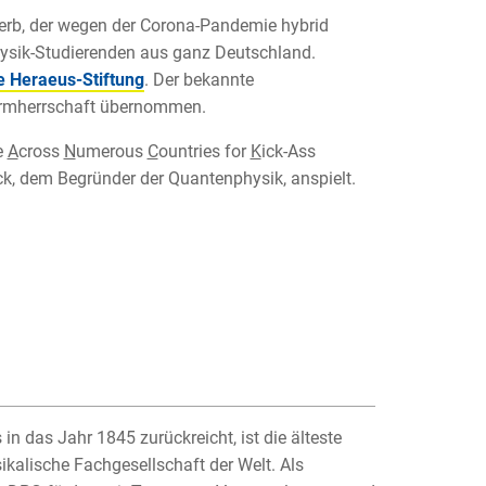
erb, der wegen der Corona-Pandemie hybrid
hysik-Studierenden aus ganz Deutschland.
e Heraeus-Stiftung
. Der bekannte
hirmherrschaft übernommen.
e
A
cross
N
umerous
C
ountries for
K
ick-Ass
ck, dem Begründer der Quantenphysik, anspielt.
in das Jahr 1845 zurückreicht, ist die älteste
ikalische Fachgesellschaft der Welt. Als