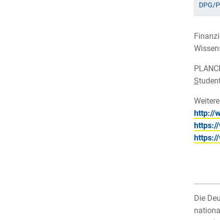
DPG/P
Finanzi
Wissens
PLANCKS
S
tudent
Weiter
http://
https:
https:
Die Deu
nationa