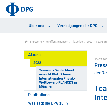
Über uns
Vereinigungen der DPG
Startseite
Veröffentlichungen
Aktuelles
2022
Team aus
Aktuelles
10.05.20
2022
Press
Team aus Deutschland
der De
erreicht Platz 2 beim
Internationalen Physik-
Wettbewerb PLANCKS in
Tea
München
Publikationen
Int
Was sagt die DPG zu...?