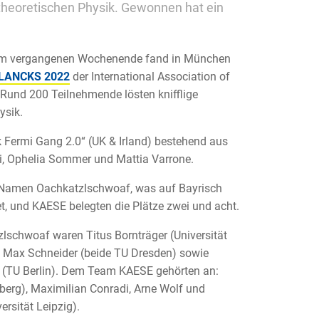
theoretischen Physik. Gewonnen hat ein
Am vergangenen Wochenende fand in München
LANCKS 2022
der International Association of
. Rund 200 Teilnehmende lösten knifflige
ysik.
Fermi Gang 2.0“ (UK & Irland) bestehend aus
ti, Ophelia Sommer und Mattia Varrone.
 Namen Oachkatzlschwoaf, was auf Bayrisch
 und KAESE belegten die Plätze zwei und acht.
lschwoaf waren Titus Bornträger (Universität
 Max Schneider (beide TU Dresden) sowie
(TU Berlin). Dem Team KAESE gehörten an:
lberg), Maximilian Conradi, Arne Wolf und
ersität Leipzig).