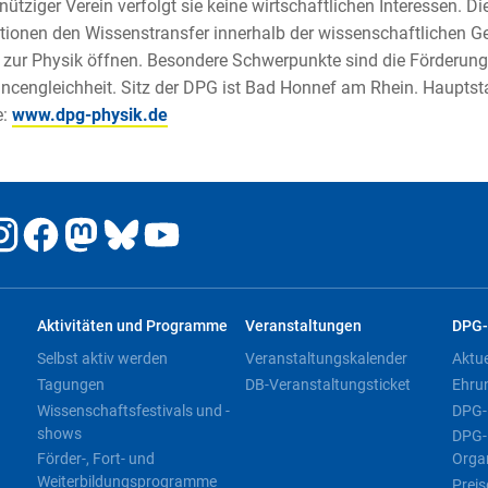
ütziger Verein verfolgt sie keine wirtschaftlichen Interessen. 
tionen den Wissenstransfer innerhalb der wissenschaftlichen G
 zur Physik öffnen. Besondere Schwerpunkte sind die Förderu
ncengleichheit. Sitz der DPG ist Bad Honnef am Rhein. Hauptst
e:
www.dpg-physik.de
Aktivitäten und Programme
Veranstaltungen
DPG-
Selbst aktiv werden
Veranstaltungskalender
Aktu
Tagungen
DB-Veranstaltungsticket
Ehru
Wissenschaftsfestivals und -
DPG-
shows
DPG-
Förder-, Fort- und
Orga
Weiterbildungsprogramme
Preis