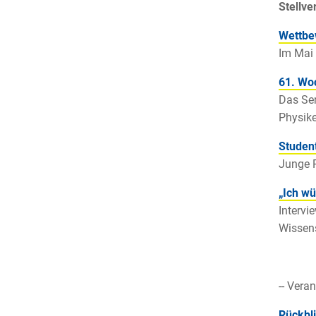
Stellve
Wettbe
Im Mai 
61. Wo
Das Sem
Physike
Studen
Junge P
„Ich wü
Intervi
Wissens
-- Vera
Rückbl