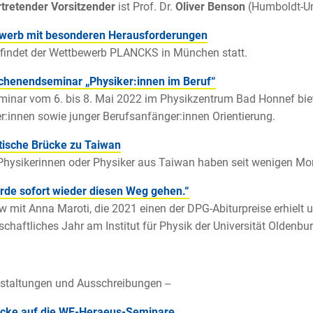
rtretender Vorsitzender
ist Prof. Dr.
Oliver Benson
(Humboldt-Uni
werb mit besonderen Herausforderungen
findet der Wettbewerb PLANCKS in München statt.
chenendseminar „Physiker:innen im Beruf“
inar vom 6. bis 8. Mai 2022 im Physikzentrum Bad Honnef biete
r:innen sowie junger Berufsanfänger:innen Orientierung.
tische Brücke zu Taiwan
hysikerinnen oder Physiker aus Taiwan haben seit wenigen Mo
rde sofort wieder diesen Weg gehen.“
ew mit Anna Maroti, die 2021 einen der DPG-Abiturpreise erhielt 
chaftliches Jahr am Institut für Physik der Universität Oldenbur
nstaltungen und Ausschreibungen --
icke auf die WE-Heraeus-Seminare