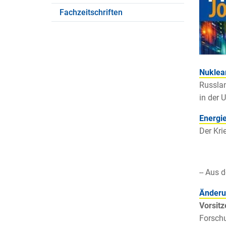
Fachzeitschriften
Nuklea
Russlan
in der 
Energie
Der Kri
-- Aus d
Änderun
Vorsit
Forschu