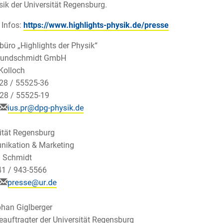
sik der Universität Regensburg.
 Infos:
https://www.highlights-physik.de/presse
üro „Highlights der Physik“
erundschmidt GmbH
Kolloch
228 / 55525-36
28 / 55525-19
ität Regensburg
ikation & Marketing
n Schmidt
41 / 943-5566
phan Giglberger
auftragter der Universität Regensburg