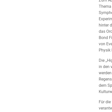
Zum Abs
Thema „
Symphon
Experim
hinter 
das Orc
Bond Fi
von Eve
Physik
Die „Hi
in den 
werden 
Regensb
dem Sp
Kulturw
Für die
verantw