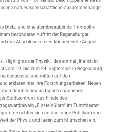
Auftritt von Prof. Harald Lesch Experimente im
schiedene naturwissenschaftliche Zusammenhänge
s Dietz, und eine atemberaubende Trampolin-
nem besonderen Auftritt der Regensburger
w und das Abschlusskonzert können Ende August
s „Highlights der Physik“, das einmal jährlich in
tival vom 19. bis zum 24. September in Regensburg
e Themenausstellung mitten auf dem
und erklären hier ihre Forschungsarbeiten. Neben
t man darüber hinaus täglich spannende
r Stadtzentrum, das Finale des
rtragswettbewerb „EinsteinSlam“ im Turmtheater
ogramme richten sich an das junge Publikum von
 Welt der Physik und laden zum Mitmachen ein.