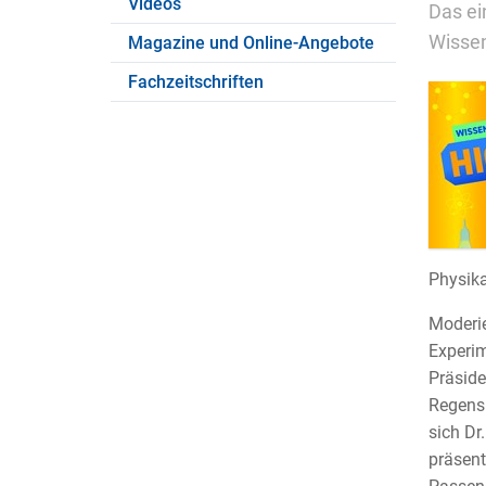
Videos
Das ei
Wissen
Magazine und Online-Angebote
Fachzeitschriften
Physika
Moderie
Experim
Präside
Regensb
sich Dr
präsent