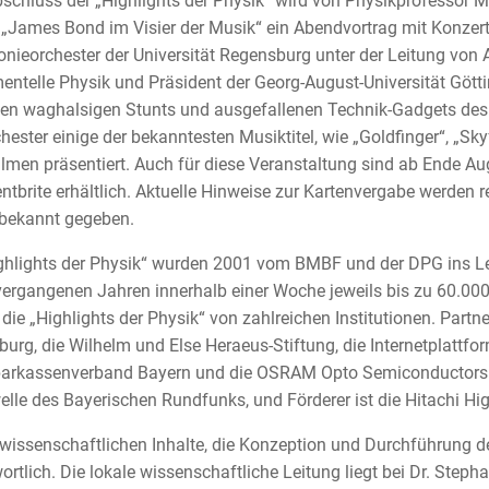
chluss der „Highlights der Physik“ wird von Physikprofessor M
James Bond im Visier der Musik“ ein Abendvortrag mit Konze
ieorchester der Universität Regensburg unter der Leitung von Ar
entelle Physik und Präsident der Georg-August-Universität Götti
den waghalsigen Stunts und ausgefallenen Technik-Gadgets de
hester einige der bekanntesten Musiktitel, wie „Goldfinger“, „S
lmen präsentiert. Auch für diese Veranstaltung sind ab Ende Aug
ntbrite erhältlich. Aktuelle Hinweise zur Kartenvergabe werden re
 bekannt gegeben.
ghlights der Physik“ wurden 2001 vom BMBF und der DPG ins Le
vergangenen Jahren innerhalb einer Woche jeweils bis zu 60.00
die „Highlights der Physik“ von zahlreichen Institutionen. Partn
urg, die Wilhelm und Else Heraeus-Stiftung, die Internetplattfo
arkassenverband Bayern und die OSRAM Opto Semiconductors G
elle des Bayerischen Rundfunks, und Förderer ist die Hitachi 
 wissenschaftlichen Inhalte, die Konzeption und Durchführung d
ortlich. Die lokale wissenschaftliche Leitung liegt bei Dr. Steph