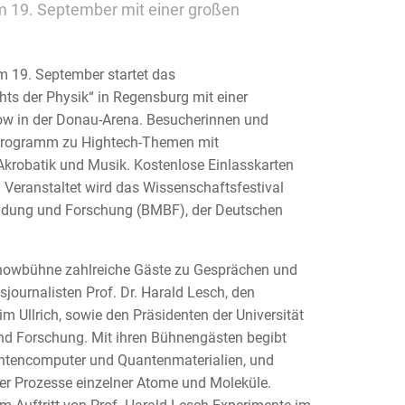
am 19. September mit einer großen
m 19. September startet das
hts der Physik“ in Regensburg mit einer
w in der Donau-Arena. Besucherinnen und
 Programm zu Hightech-Themen mit
Akrobatik und Musik. Kostenlose Einlasskarten
. Veranstaltet wird das Wissenschaftsfestival
ldung und Forschung (BMBF), der Deutschen
r Showbühne zahlreiche Gäste zu Gesprächen und
journalisten Prof. Dr. Harald Lesch, den
m Ullrich, sowie den Präsidenten der Universität
nd Forschung. Mit ihren Bühnengästen begibt
uantencomputer und Quantenmaterialien, und
ler Prozesse einzelner Atome und Moleküle.