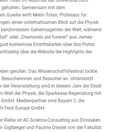
etin Tolan im Audimax der Universität zum
rt gehalten. Gemeinsam mit dem
n Goerke wirft Metin Tolan, Professor für
ngen, einen unterhaltsamen Blick auf die Physik
s berühmtesten Geheimagenten der Welt, während
kyfall“ oder „Diamonds are forever“ aus James
ust kostenlose Eintrittskarten über das Portal
chtzeitig über die Website der Highlights der
ben gerufen. Das Wissenschaftsfestival lockte
0 Besucherinnen und Besucher an. Unterstützt
er der Veranstaltung sind in diesem Jahr die Stadt
rm Welt der Physik, die Sparkasse Regensburg mit
mbH. Medienpartner sind Bayern 2, die
High-Tech Europe GmbH.
er Reihe ist AC-Science-Consulting aus Dinslaken
an Giglberger und Pauline Drexler von der Fakultät