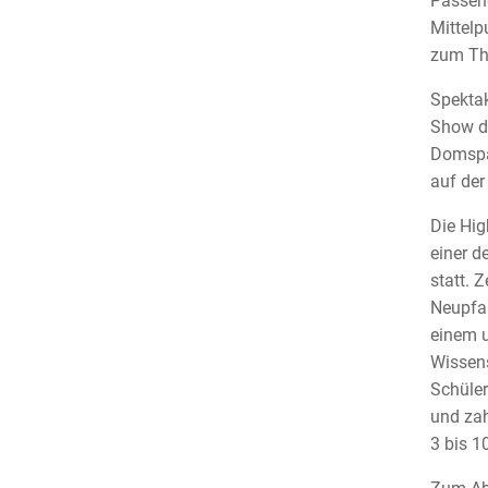
Passend
Mittelp
zum Th
Spektak
Show de
Domspat
auf der
Die Hig
einer d
statt. 
Neupfar
einem u
Wissens
Schüler
und zah
3 bis 1