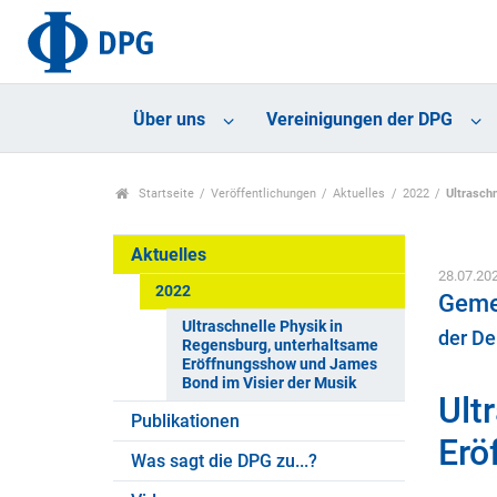
Über uns
Vereinigungen der DPG
Startseite
Veröffentlichungen
Aktuelles
2022
Ultrasch
Aktuelles
28.07.20
2022
Geme
Ultraschnelle Physik in
der De
Regensburg, unterhaltsame
Eröffnungsshow und James
Bond im Visier der Musik
Ult
Publikationen
Erö
Was sagt die DPG zu...?