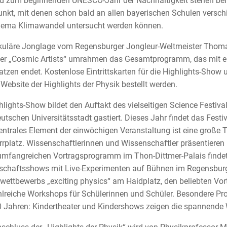
 zum beginnenden UNESCO-Jahr der Nachhaltigkeit stehen beim 
unkt, mit denen schon bald an allen bayerischen Schulen ver
ema Klimawandel untersucht werden können.
uläre Jonglage vom Regensburger Jongleur-Weltmeister Thoma
r „Cosmic Artists“ umrahmen das Gesamtprogramm, das mit ei
zen endet. Kostenlose Eintrittskarten für die Highlights-Sho
 Website der Highlights der Physik bestellt werden.
hlights-Show bildet den Auftakt des vielseitigen Science Festival
eutschen Universitätsstadt gastiert. Dieses Jahr findet das Fes
Zentrales Element der einwöchigen Veranstaltung ist eine groß
rplatz. Wissenschaftlerinnen und Wissenschaftler präsentieren 
mfangreichen Vortragsprogramm im Thon-Dittmer-Palais finde
chaftsshows mit Live-Experimenten auf Bühnen im Regensburge
wettbewerbs „exciting physics“ am Haidplatz, den beliebten Vo
lreiche Workshops für Schülerinnen und Schüler. Besondere Pr
0 Jahren: Kindertheater und Kindershows zeigen die spannende