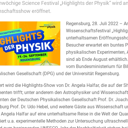
nwöchige Science Festival „Highlights der Physik“ wird 
schaftsshow eröffnet.
Regensburg, 28. Juli 2022 – A
Wissenschaftsfestival „Highlig
unterhaltsamen Eröffnungssho
Besucher erwartet ein buntes
physikalischen Experimenten, 
sind ab Ende August erhältlich
vom Bundesministerium für Bi
lischen Gesellschaft (DPG) und der Universität Regensburg.
rt wird die Highlights-Show von Dr. Angela Halfar, die auf de
enten trifft; unter anderem den Astrophysiker und Wissenschafts
nten der Deutschen Physikalischen Gesellschaft Prof. Dr. Joachi
urg Prof. Dr. Udo Hebel, und weitere Gäste aus Wissenschaft u
. Angela Halfar auf eine unterhaltsame Reise in die Welt der Q
iert u.a. experimentelle Methoden zur Untersuchung ultraschnel