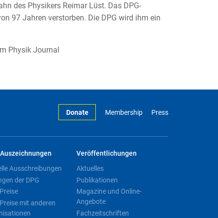
ahn des Physikers Reimar Lüst. Das DPG-
 von 97 Jahren verstorben. Die DPG wird ihm ein
m Physik Journal
Donate
Membership
Press
Auszeichnungen
Veröffentlichungen
elle Ausschreibungen
Aktuelles
ngen der DPG
Publikationen
Preise
Magazine und Online-
Angebote
Preise mit anderen
nisationen
Fachzeitschriften