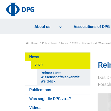
About us
Associations of DPG
Home
Publications
News
2020
Reimar Lüst: Wissensch
News
Rei
2020
Reimar Lüst:
Wissenschaftslenker mit
Das DP
Weitblick
Forsc
Publications
Was sagt die DPG zu...?
Videos