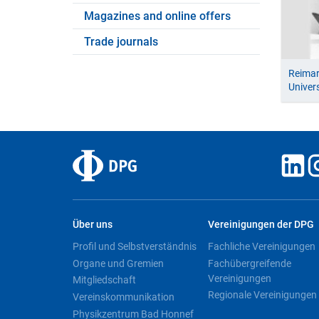
Magazines and online offers
Trade journals
Reimar
Univer
Über uns
Vereinigungen der DPG
Profil und Selbstverständnis
Fachliche Vereinigungen
Organe und Gremien
Fachübergreifende
Vereinigungen
Mitgliedschaft
Regionale Vereinigungen
Vereinskommunikation
Physikzentrum Bad Honnef