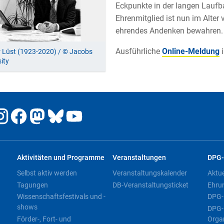
Eckpunkte in der langen Laufb
Ehrenmitglied ist nun im Alter
ehrendes Andenken bewahren.
Ausführliche
Online-Meldung
i
 Lüst (1923-2020) / © Jacobs
sity
Aktivitäten und Programme
Veranstaltungen
DPG-
Selbst aktiv werden
Veranstaltungskalender
Aktu
Tagungen
DB-Veranstaltungsticket
Ehru
Wissenschaftsfestivals und -
DPG-
shows
DPG-
Förder-, Fort- und
Orga