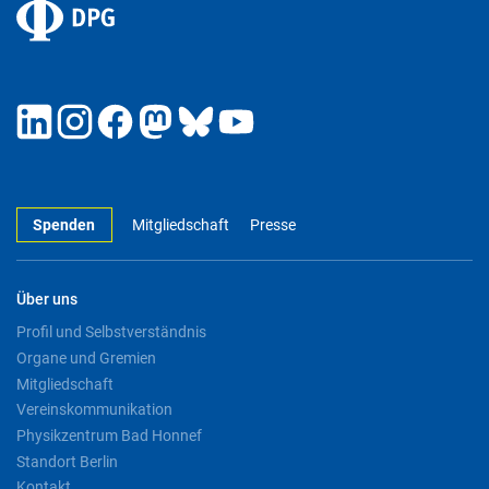
Spenden
Mitgliedschaft
Presse
Über uns
Profil und Selbstverständnis
Organe und Gremien
Mitgliedschaft
Vereinskommunikation
Physikzentrum Bad Honnef
Standort Berlin
Kontakt