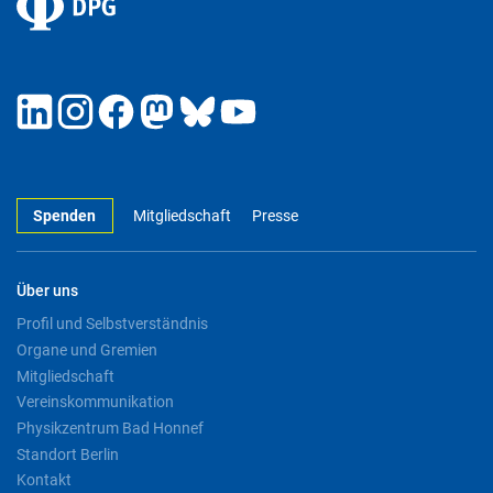
Spenden
Mitgliedschaft
Presse
Über uns
Profil und Selbstverständnis
Organe und Gremien
Mitgliedschaft
Vereinskommunikation
Physikzentrum Bad Honnef
Standort Berlin
Kontakt