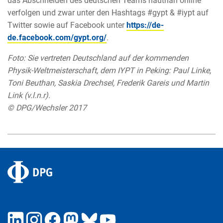
das Abschneiden des deutschen Teams hautnah online
verfolgen und zwar unter den Hashtags #gypt & #iypt auf
Twitter sowie auf Facebook unter
https://de-
de.facebook.com/gypt.org/
.
Foto: Sie vertreten Deutschland auf der kommenden
Physik-Weltmeisterschaft, dem IYPT in Peking: Paul Linke,
Toni Beuthan, Saskia Drechsel, Frederik Gareis und Martin
Link (v.l.n.r).
© DPG/Wechsler 2017