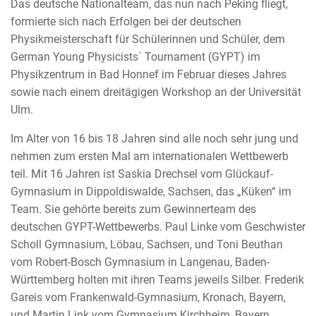
Das deutsche Nationalteam, das nun nach Peking fliegt,
formierte sich nach Erfolgen bei der deutschen
Physikmeisterschaft für Schülerinnen und Schüler, dem
German Young Physicists´ Tournament (GYPT) im
Physikzentrum in Bad Honnef im Februar dieses Jahres
sowie nach einem dreitägigen Workshop an der Universität
Ulm.
Im Alter von 16 bis 18 Jahren sind alle noch sehr jung und
nehmen zum ersten Mal am internationalen Wettbewerb
teil. Mit 16 Jahren ist Saskia Drechsel vom Glückauf-
Gymnasium in Dippoldiswalde, Sachsen, das „Küken“ im
Team. Sie gehörte bereits zum Gewinnerteam des
deutschen GYPT-Wettbewerbs. Paul Linke vom Geschwister
Scholl Gymnasium, Löbau, Sachsen, und Toni Beuthan
vom Robert-Bosch Gymnasium in Langenau, Baden-
Württemberg holten mit ihren Teams jeweils Silber. Frederik
Gareis vom Frankenwald-Gymnasium, Kronach, Bayern,
und Martin Link vom Gymnasium Kirchheim, Bayern,