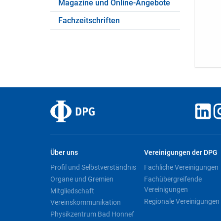
Magazine und Online-Angebote
Fachzeitschriften
Über uns
Vereinigungen der DPG
Profil und Selbstverständnis
Fachliche Vereinigungen
Organe und Gremien
Fachübergreifende
Vereinigungen
Mitgliedschaft
Regionale Vereinigungen
Vereinskommunikation
Physikzentrum Bad Honnef