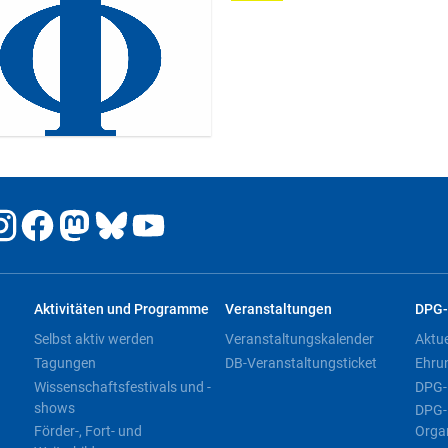
Aktivitäten und Programme
Veranstaltungen
DPG-
Selbst aktiv werden
Veranstaltungskalender
Aktu
Tagungen
DB-Veranstaltungsticket
Ehru
Wissenschaftsfestivals und -
DPG-
shows
DPG-
Förder-, Fort- und
Orga