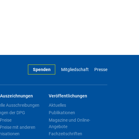
Spenden
Mitgliedschaft
Presse
Auszeichnungen
Veröffentlichungen
elle Ausschreibungen
Aktuelles
ngen der DPG
Publikationen
Preise
Magazine und Online-
Angebote
Preise mit anderen
nisationen
Fachzeitschriften