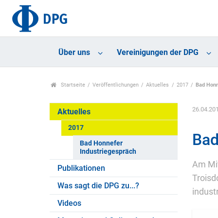
Über uns
Vereinigungen der DPG
Startseite
Veröffentlichungen
Aktuelles
2017
Bad Honn
26.04.20
Aktuelles
2017
Bad
Bad Honnefer
Industriegespräch
Am Mit
Publikationen
Troisd
Was sagt die DPG zu...?
indust
Videos