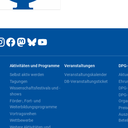
Aktivitäten und Programme
Veranstaltungen
DPG-
Selbst aktiv werden
Veranstaltungskalender
Aktu
Tagungen
DB-Veranstaltungsticket
Ehru
Wissenschaftsfestivals und -
DPG-
shows
DPG-
Förder-, Fort- und
Orga
Weiterbildungsprogramme
Preis
Vortragsreihen
Ausz
Wettbewerbe
Betei
Weitere Aktivitäten und