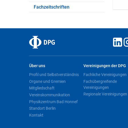
Fachzeitschriften
Über uns
Vereinigungen der DPG
Profil und Selbstverständnis
Fachliche Vereinigungen
Organe und Gremien
Fachübergreifende
Vereinigungen
Mitgliedschaft
Regionale Vereinigungen
Vereinskommunikation
Physikzentrum Bad Honnef
Standort Berlin
Kontakt