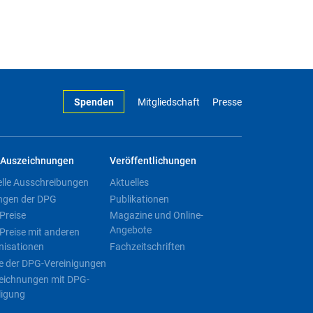
Spenden
Mitgliedschaft
Presse
Auszeichnungen
Veröffentlichungen
elle Ausschreibungen
Aktuelles
ngen der DPG
Publikationen
Preise
Magazine und Online-
Angebote
Preise mit anderen
nisationen
Fachzeitschriften
e der DPG-Vereinigungen
eichnungen mit DPG-
ligung