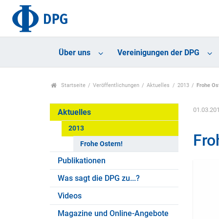
Über uns
Vereinigungen der DPG
Startseite
Veröffentlichungen
Aktuelles
2013
Frohe Os
01.03.20
Aktuelles
2013
Fro
Frohe Ostern!
Publikationen
Was sagt die DPG zu...?
Videos
Magazine und Online-Angebote