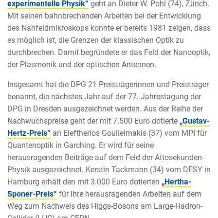
experimentelle Physik“
geht an Dieter W. Pohl (74), Zürich.
Mit seinen bahnbrechenden Arbeiten bei der Entwicklung
des Nahfeldmikroskops konnte er bereits 1981 zeigen, dass
es möglich ist, die Grenzen der klassischen Optik zu
durchbrechen. Damit begründete er das Feld der Nanooptik,
der Plasmonik und der optischen Antennen.
Insgesamt hat die DPG 21 Preisträgerinnen und Preisträger
benannt, die nächstes Jahr auf der 77. Jahrestagung der
DPG in Dresden ausgezeichnet werden. Aus der Reihe der
Nachwuchspreise geht der mit 7.500 Euro dotierte
„Gustav-
Hertz-Preis“
an Eleftherios Goulielmakis (37) vom MPI für
Quantenoptik in Garching. Er wird für seine
herausragenden Beiträge auf dem Feld der Attosekunden-
Physik ausgezeichnet. Kerstin Tackmann (34) vom DESY in
Hamburg erhält den mit 3.000 Euro dotierten
„Hertha-
Sponer-Preis“
für ihre herausragenden Arbeiten auf dem
Weg zum Nachweis des Higgs-Bosons am Large-Hadron-