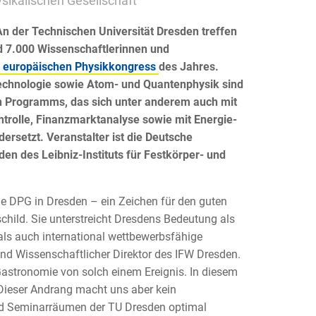
sikalischen Gesellschaft
n der Technischen Universität Dresden treffen
d 7.000 Wissenschaftlerinnen und
 europäischen Physikkongress
des Jahres.
echnologie sowie Atom- und Quantenphysik sind
n Programms, das sich unter anderem auch mit
trolle, Finanzmarktanalyse sowie mit Energie-
rsetzt. Veranstalter ist die Deutsche
den des Leibniz-Instituts für Festkörper- und
die DPG in Dresden – ein Zeichen für den guten
child. Sie unterstreicht Dresdens Bedeutung als
als auch international wettbewerbsfähige
und Wissenschaftlicher Direktor des IFW Dresden.
Gastronomie von solch einem Ereignis. In diesem
Dieser Andrang macht uns aber kein
nd Seminarräumen der TU Dresden optimal