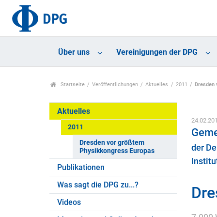
Über uns
Vereinigungen der DPG
Startseite
Veröffentlichungen
Aktuelles
2011
Dresden 
Aktuelles
24.02.20
2011
Geme
Dresden vor größtem
der De
Physikkongress Europas
Instit
Publikationen
Was sagt die DPG zu...?
Dre
Videos