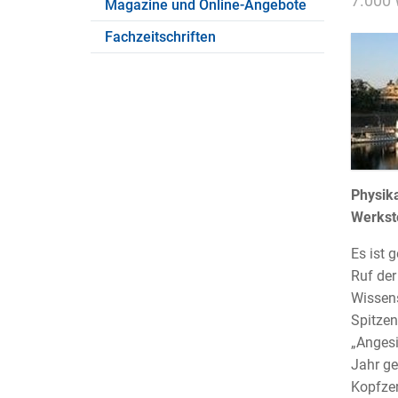
7.000 
Magazine und Online-Angebote
Fachzeitschriften
Physika
Werkst
Es ist 
Ruf der
Wissens
Spitzen
„Angesi
Jahr ge
Kopfzer