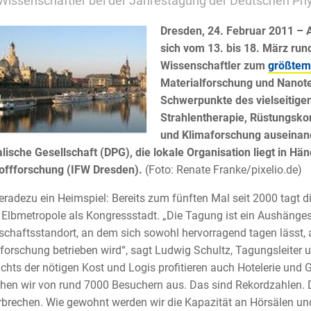
Wissenschaftler bei der Jahrestagung der Deutschen Phy
Dresden, 24. Februar 2011 – A
sich vom 13. bis 18. März run
Wissenschaftler zum
größtem
Materialforschung und Nanot
Schwerpunkte des vielseitige
Strahlentherapie, Rüstungskon
und Klimaforschung auseinande
lische Gesellschaft (DPG), die lokale Organisation liegt in Hän
offforschung (IFW Dresden).
(Foto: Renate Franke/pixelio.de)
geradezu ein Heimspiel: Bereits zum fünften Mal seit 2000 tagt 
 Elbmetropole als Kongressstadt. „Die Tagung ist ein Aushänges
chaftsstandort, an dem sich sowohl hervorragend tagen lässt, 
forschung betrieben wird“, sagt Ludwig Schultz, Tagungsleiter 
chts der nötigen Kost und Logis profitieren auch Hotelerie und 
hen wir von rund 7000 Besuchern aus. Das sind Rekordzahlen. 
brechen. Wie gewohnt werden wir die Kapazität an Hörsälen u