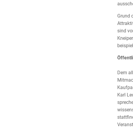
ausschö
Grund d
Attrakt
sind vo
Kneipen
beispie
Öffent
Dem all
Mitmach
Kaufpar
Karl Le
spreche
wissens
stattfi
Veranst