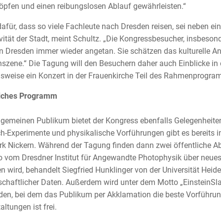
pfen und einen reibungslosen Ablauf gewährleisten.“
afür, dass so viele Fachleute nach Dresden reisen, sei neben 
ivität der Stadt, meint Schultz. „Die Kongressbesucher, insbeso
n Dresden immer wieder angetan. Sie schätzen das kulturelle Ang
szene.“ Die Tagung will den Besuchern daher auch Einblicke in d
lsweise ein Konzert in der Frauenkirche Teil des Rahmenprogra
liches Programm
gemeinen Publikum bietet der Kongress ebenfalls Gelegenheiten
-Experimente und physikalische Vorführungen gibt es bereits i
k Nickern. Während der Tagung finden dann zwei öffentliche A
o vom Dresdner Institut für Angewandte Photophysik über neues
n wird, behandelt Siegfried Hunklinger von der Universität Heid
chaftlicher Daten. Außerdem wird unter dem Motto „EinsteinSla
nden, bei dem das Publikum per Akklamation die beste Vorführung
altungen ist frei.