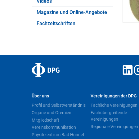
Videos
Magazine und Online-Angebote
Fachzeitschriften
Über uns
Vereinigungen der DPG
Profil und Selbstverständnis
Fachliche Vereinigungen
Organe und Gremien
Fachübergreifende
Vereinigungen
Mitgliedschaft
Regionale Vereinigungen
Vereinskommunikation
Physikzentrum Bad Honnef