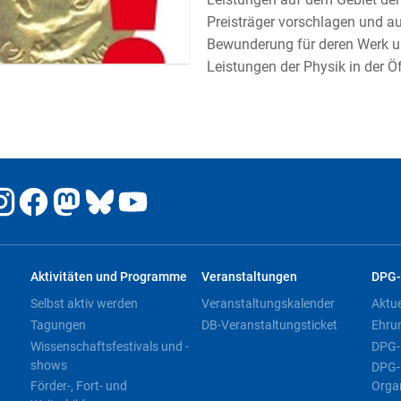
Preisträger vorschlagen und a
Bewunderung für deren Werk un
Leistungen der Physik in der Ö
Aktivitäten und Programme
Veranstaltungen
DPG-
Selbst aktiv werden
Veranstaltungskalender
Aktu
Tagungen
DB-Veranstaltungsticket
Ehru
Wissenschaftsfestivals und -
DPG-
shows
DPG-
Förder-, Fort- und
Orga