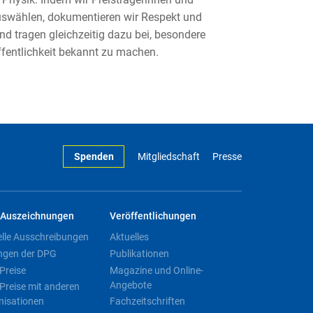
uswählen, dokumentieren wir Respekt und
d tragen gleichzeitig dazu bei, besondere
ffentlichkeit bekannt zu machen.
Spenden
Mitgliedschaft
Presse
Auszeichnungen
Veröffentlichungen
elle Ausschreibungen
Aktuelles
ngen der DPG
Publikationen
Preise
Magazine und Online-
Angebote
Preise mit anderen
nisationen
Fachzeitschriften