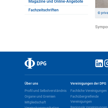
Magazine und Online-Angebote
Fachzeitschriften
© priv
Sympos
Über uns
Vereinigungen der DPG
Profil und Selbstverständnis
Fachliche Vereinigungen
Organe und Gremien
Fachübergreifende
Vereinigungen
Mitgliedschaft
Regionale Vereinigungen
Vereinskommunikation