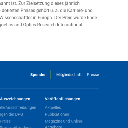
nnt ist. Zur Zielsetzung dieses jährlich
otierten Preises gehört u. a. die Karriere- und
Wissenschaftler in Europa. Der Preis wurde Ende
etics and Optics Research International
Spenden
Mitgliedschaft
Presse
Auszeichnungen
Veröffentlichungen
elle Ausschreibungen
Aktuelles
ngen der DPG
Publikationen
Preise
Magazine und Online-
Angebote
Preise mit anderen