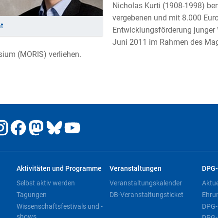
Nicholas Kurti (1908-1998) bena
vergebenen und mit 8.000 Euro d
at
Entwicklungsförderung junger 
Juni 2011 im Rahmen des Magn
ium (MORIS) verliehen.
Aktivitäten und Programme
Veranstaltungen
DPG-
Selbst aktiv werden
Veranstaltungskalender
Aktu
Tagungen
DB-Veranstaltungsticket
Ehru
Wissenschaftsfestivals und -
DPG-
shows
DPG-