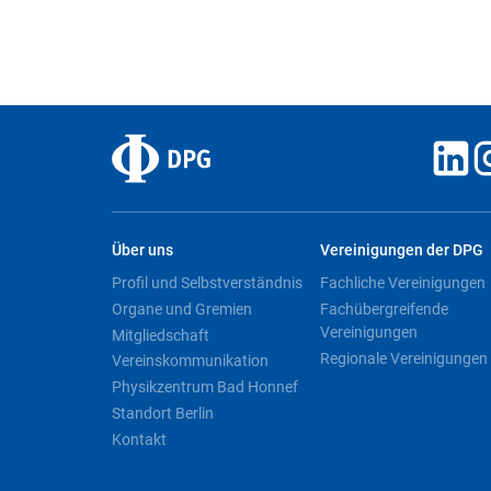
Über uns
Vereinigungen der DPG
Profil und Selbstverständnis
Fachliche Vereinigungen
Organe und Gremien
Fachübergreifende
Vereinigungen
Mitgliedschaft
Regionale Vereinigungen
Vereinskommunikation
Physikzentrum Bad Honnef
Standort Berlin
Kontakt