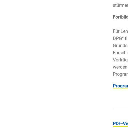
stürmen
Fortbil
Für Leh
DPG“ fi
Grundsc
Forsch
Vorträg
werden 
Program
Progra
PDF-Ve