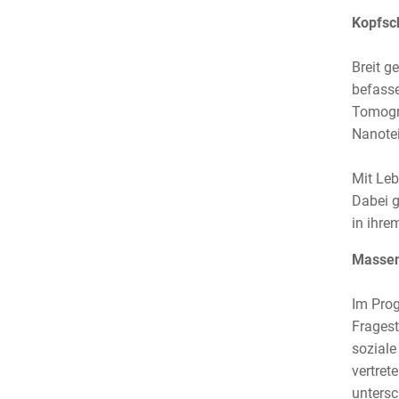
Kopfsc
Breit g
befasse
Tomogra
Nanotei
Mit Leb
Dabei g
in ihre
Masse
Im Prog
Fragest
soziale
vertret
untersc