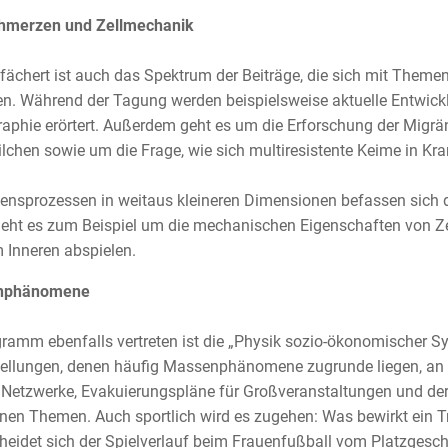
hmerzen und Zellmechanik
efächert ist auch das Spektrum der Beiträge, die sich mit Them
n. Während der Tagung werden beispielsweise aktuelle Entwick
phie erörtert. Außerdem geht es um die Erforschung der Mig
lchen sowie um die Frage, wie sich multiresistente Keime in Kr
ensprozessen in weitaus kleineren Dimensionen befassen sich d
eht es zum Beispiel um die mechanischen Eigenschaften von Ze
m Inneren abspielen.
nphänomene
ramm ebenfalls vertreten ist die „Physik sozio-ökonomischer Sy
ellungen, denen häufig Massenphänomene zugrunde liegen, an d
 Netzwerke, Evakuierungspläne für Großveranstaltungen und der
enen Themen. Auch sportlich wird es zugehen: Was bewirkt ein T
heidet sich der Spielverlauf beim Frauenfußball vom Platzges