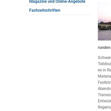
Magazine und Online-Angebote
Fachzeitschriften
runden
Schwerp
Teildis
es in R
Materia
Festkör
Abendvo
Transis
Entwick
Regensb