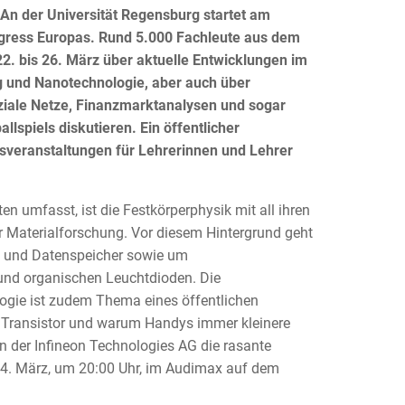
An der Universität Regensburg startet am
gress Europas. Rund 5.000 Fachleute aus dem
2. bis 26. März über aktuelle Entwicklungen im
g und Nanotechnologie, aber auch über
oziale Netze, Finanzmarktanalysen und sogar
llspiels diskutieren. Ein öffentlicher
sveranstaltungen für Lehrerinnen und Lehrer
 umfasst, ist die Festkörperphysik mit all ihren
ur Materialforschung. Vor diesem Hintergrund geht
s und Datenspeicher sowie um
 und organischen Leuchtdioden. Die
gie ist zudem Thema eines öffentlichen
en Transistor und warum Handys immer kleinere
on der Infineon Technologies AG die rasante
24. März, um 20:00 Uhr, im Audimax auf dem