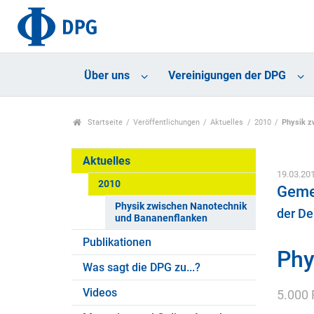
Über uns
Vereinigungen der DPG
Startseite
Veröffentlichungen
Aktuelles
2010
Physik z
Aktuelles
19.03.20
2010
Geme
Physik zwischen Nanotechnik
der De
und Bananenflanken
Publikationen
Phy
Was sagt die DPG zu...?
Videos
5.000 