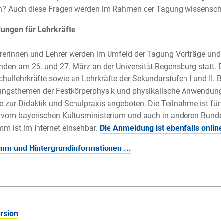
? Auch diese Fragen werden im Rahmen der Tagung wissenschaft
dungen für Lehrkräfte
rerinnen und Lehrer werden im Umfeld der Tagung Vorträge und
nden am 26. und 27. März an der Universität Regensburg statt. D
hullehrkräfte sowie an Lehrkräfte der Sekundarstufen I und II. 
ungsthemen der Festkörperphysik und physikalische Anwendung
e zur Didaktik und Schulpraxis angeboten. Die Teilnahme ist für 
vom bayerischen Kultusministerium und auch in anderen Bundes
m ist im Internet einsehbar.
Die Anmeldung ist ebenfalls onlin
mm und Hintergrundinformationen ...
rsion