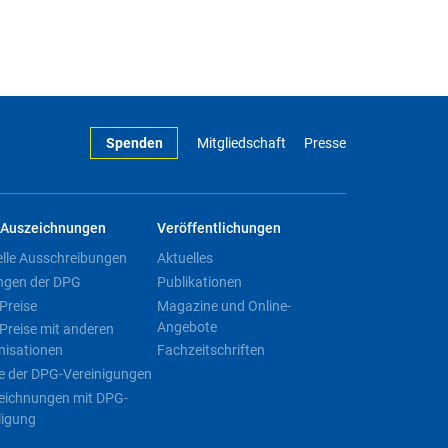
Spenden
Mitgliedschaft
Presse
Auszeichnungen
Veröffentlichungen
elle Ausschreibungen
Aktuelles
ngen der DPG
Publikationen
Preise
Magazine und Online-
Angebote
Preise mit anderen
nisationen
Fachzeitschriften
e der DPG-Vereinigungen
eichnungen mit DPG-
ligung