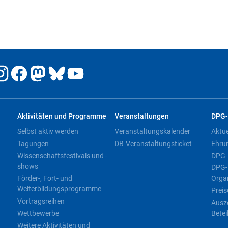
Aktivitäten und Programme
Veranstaltungen
DPG-
Selbst aktiv werden
Veranstaltungskalender
Aktu
Tagungen
DB-Veranstaltungsticket
Ehru
Wissenschaftsfestivals und -
DPG-
shows
DPG-
Förder-, Fort- und
Orga
Weiterbildungsprogramme
Preis
Vortragsreihen
Ausz
Wettbewerbe
Betei
Weitere Aktivitäten und