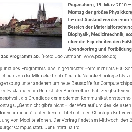
Regensburg, 19. März 2010 – 
Montag der größte Physikkon
In- und Ausland werden vom 2
Bereich der Materialforschun
Biophysik, Medizintechnik, s
über die Eigenheiten des Fußba
Abendvortrag und Fortbildung
 das Programm ab.
(Foto: Udo Altmann, www.pixelio.de)
unkt des Programms, das in gedruckter Form mehr als 800 Seiten
ziplinen von der Mikroelektronik über die Nanotechnologie bis z
egensburg unter anderem um neue Baustoffe für Computerchip
lentwicklungen im Bereich der Photovoltaik, Fahrzeugbatterien
perphysik als Grundlage der modernen Kommunikationstechnolo
rtrags. „Geht nicht gibt‘s nicht – der Wettlauf um den kleinst
toren brauchen“: unter diesem Titel schildert Christoph Kutter v
lung von Mobiltelefonen. Der Vortrag findet am Mittwoch, den 
urger Campus statt. Der Eintritt ist frei.