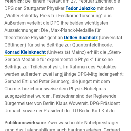
Feierlich:
Bei einem Festakt am 27. Februar zeichnet die
DPG den Stuttgarter Physiker
Fedor Jelezko
mit dem
„Walter-Schottky-Preis für Festkörperforschung“ aus.
Außerdem verleiht die DPG ihre beiden wichtigsten
Auszeichnungen: Die „Max-Planck-Medaille für
theoretische Physik“ geht an
Detlev Buchholz
(Universität
Göttingen) für seine Beiträge zur Quantenfeldtheorie.
Konrad Kleinknecht
(Universität Mainz) erhält die „Stern-
Gerlach-Medaille für experimentelle Physik“ für seine
Beiträge zur Teilchenphysik. Im Rahmen des Festaktes
werden außerdem zwei langjährige DPG-Mitglieder geehrt:
Gerhard Ertl und Peter Grünberg, die jüngst mit dem
Chemie- beziehungsweise dem Physik-Nobelpreis
ausgezeichnet wurden. Festredner sind der Regierende
Bürgermeister von Berlin Klaus Wowereit, DPG-Präsident
Umbach sowie der Präsident der TU Berlin Kurt Kutzler.
Publikumswirksam:
Zwei waschechte Nobelpreisträger
kann das Laienpublikum auch hautnah erleben. Gerhard