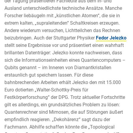
der Tagung präsentieren Fachleute aus dem In- und
Ausland unterschiedlichste technische Ansätze. Manche
Forscher liebäugeln mit „künstlichen Atomen“, die sie in
extrem kalten, „supraleitenden“ Schaltkreisen erzeugen.
Andere wiederum versuchen, Lichtteilchen das Rechnen
beizubringen. Auch der Stuttgarter Physiker
Fedor Jelezko
stellt seine Ergebnisse vor und präsentiert einen wahrhaft
brillanten Datenträger: Jelezko konnte nachweisen, dass
sich die Informationseinheiten eines Quantencomputers –
Qubits genannt – im Inneren von Diamantkristallen
erstaunlich gut speichern lassen. Für diese
bahnbrechenden Arbeiten erhält Jelezko den mit 15.000
Euro dotierten „Walter-Schottky-Preis für
Festkörperforschung“ der DPG. Trotz aktueller Fortschritte
gilt es allerdings, ein grundsätzliches Problem zu lösen:
Quantenrechner sind Mimosen, die auf Störungen äußert
empfindlich reagieren. „Dekohärenz“ sagt dazu der
Fachmann. Abhilfe schaffen könnte die „Topological