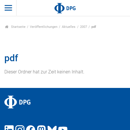
Startseite
Veröffentlichungen
Aktuelles
2007
pdf
pdf
Dieser Ordner hat zur Zeit keinen Inhalt.