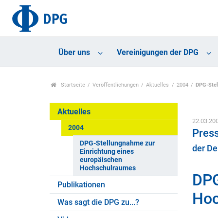
Über uns
Vereinigungen der DPG
Startseite
Veröffentlichungen
Aktuelles
2004
DPG-Stel
Aktuelles
22.03.20
2004
Press
DPG-Stellungnahme zur
der De
Einrichtung eines
europäischen
Hochschulraumes
DPG
Publikationen
Hoc
Was sagt die DPG zu...?