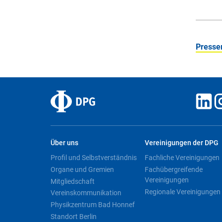
Pressem
Über uns
Vereinigungen der DPG
Profil und Selbstverständnis
Fachliche Vereinigungen
Organe und Gremien
Fachübergreifende
Vereinigungen
Mitgliedschaft
Regionale Vereinigungen
Vereinskommunikation
Physikzentrum Bad Honnef
Standort Berlin