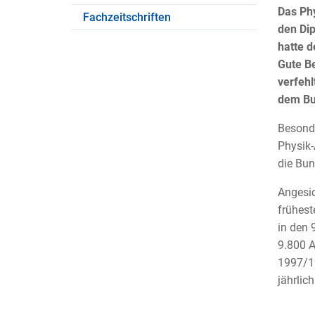
Das Phy
Fachzeitschriften
den Di
hatte d
Gute B
verfehl
dem Bun
Besonde
Physik-
die Bun
Angesic
frühest
in den 
9.800 A
1997/19
jährlic