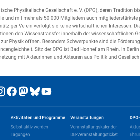
tsche Physikalische Gesellschaft e. V. (DPG), deren Tradition bis 
le und mit mehr als 50.000 Mitgliedern auch mitgliederstärkste 
ütziger Verein verfolgt sie keine wirtschaftlichen Interessen. 
tionen den Wissenstransfer innerhalb der wissenschaftlichen G
 zur Physik öffnen. Besondere Schwerpunkte sind die Förderu
ncengleichheit. Sitz der DPG ist Bad Honnef am Rhein. In Berlin
netzung mit Akteurinnen und Akteuren aus Politik und Gesellsch
Aktivitäten und Programme
Veranstaltungen
DPG-
Selbst aktiv werden
Veranstaltungskalender
Aktu
Tagungen
DB-Veranstaltungsticket
Ehru