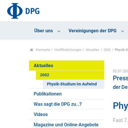
Über uns
Vereinigungen der DPG
Startseite
Veröffentlichungen
Aktuelles
2002
Physik-S
Aktuelles
02.07.20
2002
Press
Physik-Studium im Aufwind
der De
Publikationen
Phy
Was sagt die DPG zu...?
Videos
Fast 7
Magazine und Online-Angebote