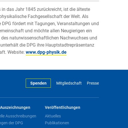
in das Jahr 1845 zurückreicht, ist die älteste
physikalische Fachgesellschaft der Welt. Als
Die DPG fördert mit Tagungen, Veranstaltungen und
emeinschaft und möchte allen Neugierigen ein
ng des naturwissenschaftlichen Nachwuchses und
 unterhält die DPG ihre Hauptstadtrepräsentanz
aft. Website:
www.dpg-physik.de
Spenden
Mitgliedschaft
Presse
Auszeichnungen
Veröffentlichungen
elle Ausschreibungen
Aktuelles
ngen der DPG
Publikationen