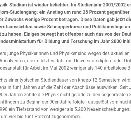
sik-Studium ist wieder beliebter. Im Studienjahr 2001/2002 e
plom-Studiengang: ein Anstieg um rund 28 Prozent gegenüber
er Zuwachs wenige Prozent betragen. Diese Daten gab jetzt d
erufsaussichten sowie Schnupperkurse und Publikumstage an v
t zu haben. Einiges bewegt hat offenbar auch das von der Deu
desministerium für Bildung und Forschung im Jahr 2000 initii
rs junge Physikerinnen und Physiker sind wegen des aktuellen 
Absolventen, die im letzten Jahr mit Universitätsdiplom oder Dok
desanstalt für Arbeit im Mai 2002 weniger als 140 arbeitslose 
hts einer typischen Studiendauer von knapp 12 Semestern wir
ens in fünf Jahren auf die Zahl der Abschlüsse auswirken. Seit
90er-Jahren zählte die Physik nicht gerade zu den begehrtesten
nfängern zu Beginn der 90er-Jahre folgte - ausgelöst vom nachl
98 ein Tiefststand von weniger als 5.200 Neueinschreibungen. 
h um vier bis fünf Prozent zugenommen.