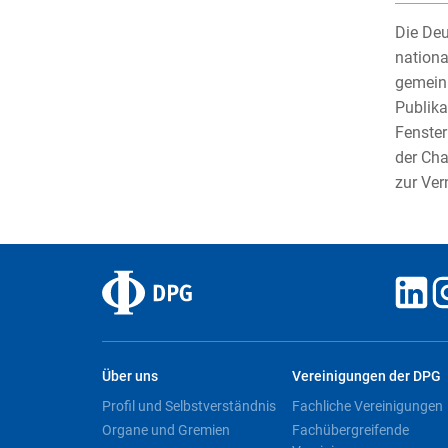
Die Deu
nationa
gemeinn
Publika
Fenster
der Cha
zur Ver
Über uns
Vereinigungen der DPG
Profil und Selbstverständnis
Fachliche Vereinigungen
Organe und Gremien
Fachübergreifende