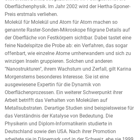
Oberflächenphysik. Im Jahr 2002 wird der Hertha-Sponer-
Preis erstmals verliehen.
Molekül für Molekül und Atom für Atom machen so
genannte Raster-Sonden-Mikroskope filigrane Details auf
der Oberfläche von Festkörpern sichtbar. Dabei tastet eine
feine Nadelspitze die Probe ab: ein Verfahren, das sogar
offenbart, wie einzelne Atome umherwandern und sich zu
winzigen Inseln gruppieren. Solchen und anderen
"Nanostrukturen", ihrem Wachstum und Zerfall, gilt Karina
Morgensterns besonderes Interesse. Sie ist eine
ausgewiesene Expertin für die Dynamik von
Oberflächenprozessen. Ein weiterer Schwerpunkt ihrer
Arbeit betrifft das Verhalten von Molekülen auf
Metallsubstraten. Derartige Studien sind beispielsweise für
das Verständnis der Katalyse von Bedeutung. Die
Physikerin und Diplom-Informatikerin studierte in
Deutschland sowie den USA. Nach ihrer Promotion
arbeitete sie in Dänemark und in der Schweiz, ehe sie 1999