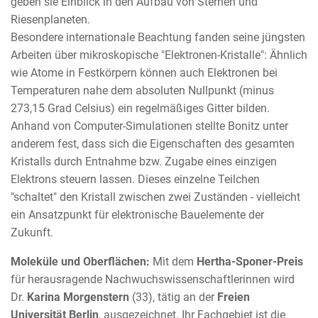
geben sie Einblick in den Aufbau von Sternen und
Riesenplaneten.
Besondere internationale Beachtung fanden seine jüngsten
Arbeiten über mikroskopische "Elektronen-Kristalle": Ähnlich
wie Atome in Festkörpern können auch Elektronen bei
Temperaturen nahe dem absoluten Nullpunkt (minus
273,15 Grad Celsius) ein regelmäßiges Gitter bilden.
Anhand von Computer-Simulationen stellte Bonitz unter
anderem fest, dass sich die Eigenschaften des gesamten
Kristalls durch Entnahme bzw. Zugabe eines einzigen
Elektrons steuern lassen. Dieses einzelne Teilchen
"schaltet" den Kristall zwischen zwei Zuständen - vielleicht
ein Ansatzpunkt für elektronische Bauelemente der
Zukunft.
Moleküle und Oberflächen:
Mit dem
Hertha-Sponer-Preis
für herausragende Nachwuchswissenschaftlerinnen wird
Dr.
Karina Morgenstern
(33), tätig an der
Freien
Universität Berlin
, ausgezeichnet. Ihr Fachgebiet ist die