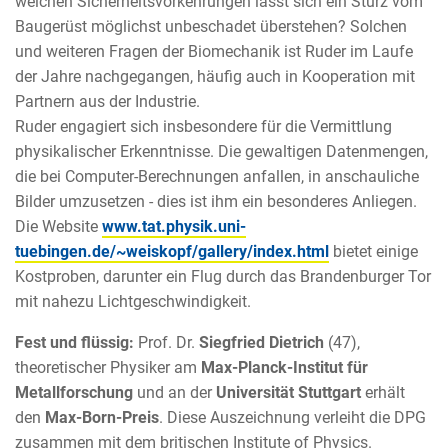
welchen Sicherheitsvorkehrungen lässt sich ein Sturz vom
Baugerüst möglichst unbeschadet überstehen? Solchen
und weiteren Fragen der Biomechanik ist Ruder im Laufe
der Jahre nachgegangen, häufig auch in Kooperation mit
Partnern aus der Industrie.
Ruder engagiert sich insbesondere für die Vermittlung
physikalischer Erkenntnisse. Die gewaltigen Datenmengen,
die bei Computer-Berechnungen anfallen, in anschauliche
Bilder umzusetzen - dies ist ihm ein besonderes Anliegen.
Die Website
www.tat.physik.uni-
tuebingen.de/~weiskopf/gallery/index.html
bietet einige
Kostproben, darunter ein Flug durch das Brandenburger Tor
mit nahezu Lichtgeschwindigkeit.
Fest und flüssig:
Prof. Dr.
Siegfried Dietrich
(47),
theoretischer Physiker am
Max-Planck-Institut für
Metallforschung
und an der
Universität Stuttgart
erhält
den
Max-Born-Preis
. Diese Auszeichnung verleiht die DPG
zusammen mit dem britischen Institute of Physics.