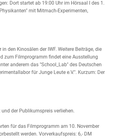
n: Dort startet ab 19:00 Uhr im Hörsaal I des 1.
"Physikanten" mit Mitmach-Experimenten,
n den Kinosälen der IWF. Weitere Beiträge, die
end zum Filmprogramm findet eine Ausstellung
n, unter anderem das "School_Lab" des Deutschen
imentallabor für Junge Leute e.V.". Kurzum: Der
 und der Publikumspreis verliehen.
. Karten für das Filmprogramm am 10. November
estellt werden. Vorverkaufspreis: 6,- DM