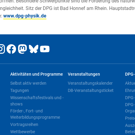
öffnen. Besondere Schwerpunkte sind die Förderung des natur
gleichheit. Sitz der DPG ist Bad Honnef am Rhein. Hauptstadtr
e:
www.dpg-physik.de
Aktivitäten und Programme
Veranstaltungen
DPG-
Selbst aktiv werden
Veranstaltungskalender
Aktu
Tagungen
DB-Veranstaltungsticket
Ehru
Wissenschaftsfestivals und -
DPG-
shows
DPG-
Förder-, Fort- und
Orga
Weiterbildungsprogramme
Preis
Vortragsreihen
Ausz
Wettbewerbe
Betei