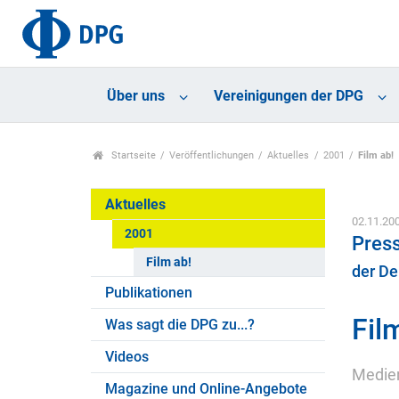
Über uns
Vereinigungen der DPG
Startseite
Veröffentlichungen
Aktuelles
2001
Film ab!
Aktuelles
02.11.20
2001
Press
Film ab!
der De
Publikationen
Fil
Was sagt die DPG zu...?
Videos
Medien
Magazine und Online-Angebote