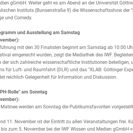
ien gGmbH. Weiter geht es am Abend an der Universität Göttinge
lischen Instituts (Bunsenstraße 9) die Wissenschaftsshow der 
ge und Comedy.
ogramm und Ausstellung am Samstag
ovember):
führung mit den 30 Finalisten beginnt am Samstag ab 10:00 Uhr i
tival eingereicht wurden, zeigt die Mediathek des IWF. Begleit
an der sich zahlreiche wissenschaftliche Institutionen beteilige
s für Luft- und Raumfahrt (DLR) und das "XLAB: Göttinger Exper
tet reichlich Gelegenheit für Information und Diskussion.
APH-Rolle" am Sonntag
ovember):
r Matinee werden am Sonntag die Publikumsfavoriten vorgestellt
nd 11. November ist der Eintritt zu allen Veranstaltungen frei
bis zum 5. November bei der IWF Wissen und Medien gGmbH vorb