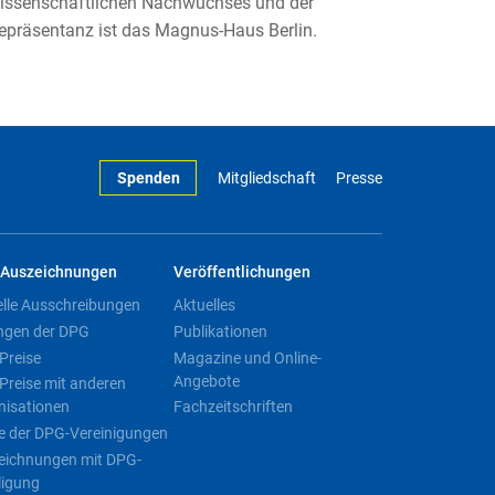
wissenschaftlichen Nachwuchses und der
epräsentanz ist das Magnus-Haus Berlin.
Spenden
Mitgliedschaft
Presse
Auszeichnungen
Veröffentlichungen
elle Ausschreibungen
Aktuelles
ngen der DPG
Publikationen
Preise
Magazine und Online-
Angebote
Preise mit anderen
nisationen
Fachzeitschriften
e der DPG-Vereinigungen
eichnungen mit DPG-
ligung