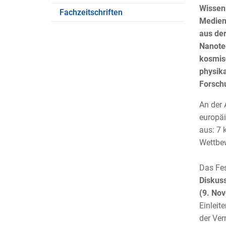
Wissens
Fachzeitschriften
Medien 
aus der
Nanotec
kosmisc
physika
Forschu
An der 
europäi
aus: 7 
Wettbew
Das Fes
Diskuss
(9. No
Einleit
der Ver