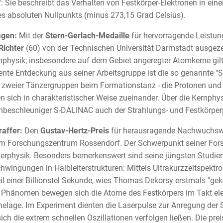
": Sie beschreibt das Verhalten von Festkörper-Elektronen in ei
s absoluten Nullpunkts (minus 273,15 Grad Celsius).
agen:
Mit der
Stern-Gerlach-Medaille
für hervorragende Leistung
Richter
(60) von der Technischen Universität Darmstadt ausgezei
nphysik; insbesondere auf dem Gebiet angeregter Atomkerne gilt R
nte Entdeckung aus seiner Arbeitsgruppe ist die so genannte "S
 zweier Tänzergruppen beim Formationstanz - die Protonen und 
 sich in charakteristischer Weise zueinander. Über die Kernphy
nbeschleuniger S-DALINAC auch der Strahlungs- und Festkörper
raffer:
Den
Gustav-Hertz-Preis
für herausragende Nachwuchswis
m Forschungszentrum Rossendorf. Der Schwerpunkt seiner Forsch
terphysik. Besonders bemerkenswert sind seine jüngsten Studi
chwingungen in Halbleiterstrukturen: Mittels Ultrakurzzeitspektr
il einer Billionstel Sekunde, wies Thomas Dekorsy erstmals "ge
 Phänomen bewegen sich die Atome des Festkörpers im Takt el
helage. Im Experiment dienten die Laserpulse zur Anregung der
ich die extrem schnellen Oszillationen verfolgen ließen. Die pre