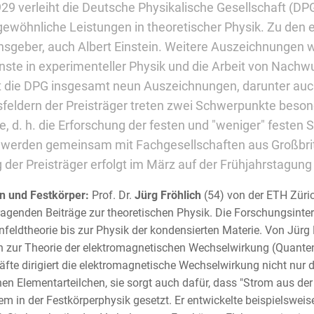
929 verleiht die Deutsche Physikalische Gesellschaft (DP
ewöhnliche Leistungen in theoretischer Physik. Zu den 
geber, auch Albert Einstein. Weitere Auszeichnungen 
nste in experimenteller Physik und die Arbeit von Nachw
t die DPG insgesamt neun Auszeichnungen, darunter auch
sfeldern der Preisträger treten zwei Schwerpunkte beson
e, d. h. die Erforschung der festen und "weniger" festen S
 werden gemeinsam mit Fachgesellschaften aus Großbrita
 der Preisträger erfolgt im März auf der Frühjahrstagun
n und Festkörper:
Prof. Dr.
Jürg Fröhlich
(54) von der ETH Züric
agenden Beiträge zur theoretischen Physik. Die Forschungsinte
feldtheorie bis zur Physik der kondensierten Materie. Von Jür
n zur Theorie der elektromagnetischen Wechselwirkung (Quante
äfte dirigiert die elektromagnetische Wechselwirkung nicht nur
en Elementarteilchen, sie sorgt auch dafür, dass "Strom aus der 
m in der Festkörperphysik gesetzt. Er entwickelte beispielsweise