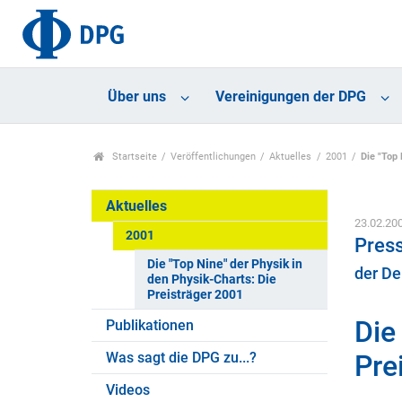
Über uns
Vereinigungen der DPG
Startseite
Veröffentlichungen
Aktuelles
2001
Die "Top 
Aktuelles
23.02.20
2001
Press
Die "Top Nine" der Physik in
der De
den Physik-Charts: Die
Preisträger 2001
Die
Publikationen
Was sagt die DPG zu...?
Pre
Videos