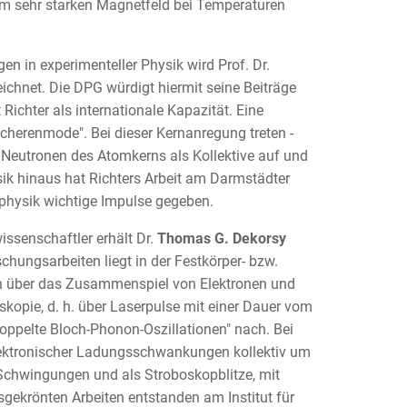
nem sehr starken Magnetfeld bei Temperaturen
en in experimenteller Physik wird Prof. Dr.
chnet. Die DPG würdigt hiermit seine Beiträge
ichter als internationale Kapazität. Eine
cherenmode". Bei dieser Kernanregung treten -
Neutronen des Atomkerns als Kollektive auf und
sik hinaus hat Richters Arbeit am Darmstädter
physik wichtige Impulse gegeben.
senschaftler erhält Dr.
Thomas G. Dekorsy
ungsarbeiten liegt in der Festkörper- bzw.
en über das Zusammenspiel von Elektronen und
oskopie, d. h. über Laserpulse mit einer Dauer vom
koppelte Bloch-Phonon-Oszillationen" nach. Bei
ektronischer Ladungsschwankungen kollektiv um
 Schwingungen und als Stroboskopblitze, mit
isgekrönten Arbeiten entstanden am Institut für