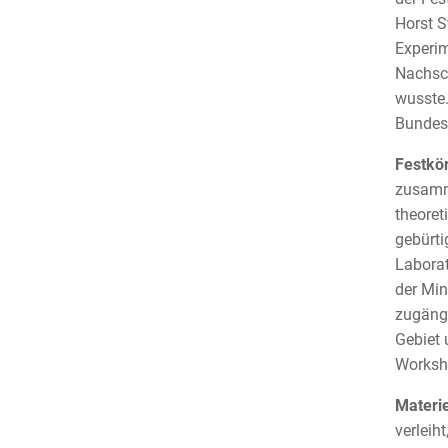
Horst S
Experim
Nachsch
wusste.
Bundesv
Festkö
zusamme
theoret
gebürti
Laborat
der Min
zugängl
Gebiet 
Worksh
Materie
verleiht