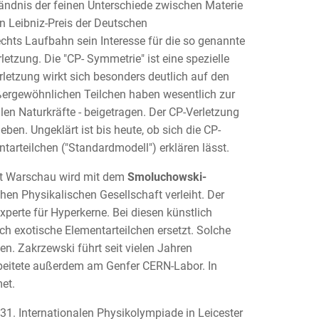
tändnis der feinen Unterschiede zwischen Materie
n Leibniz-Preis der Deutschen
chts Laufbahn sein Interesse für die so genannte
tzung. Die "CP- Symmetrie" ist eine spezielle
rletzung wirkt sich besonders deutlich auf den
ußergewöhnlichen Teilchen haben wesentlich zur
en Naturkräfte - beigetragen. Der CP-Verletzung
ben. Ungeklärt ist bis heute, ob sich die CP-
ntarteilchen ("Standardmodell") erklären lässt.
ät Warschau wird mit dem
Smoluchowski-
n Physikalischen Gesellschaft verleiht. Der
xperte für Hyperkerne. Bei diesen künstlich
ch exotische Elementarteilchen ersetzt. Solche
n. Zakrzewski führt seit vielen Jahren
beitete außerdem am Genfer CERN-Labor. In
et.
 31. Internationalen Physikolympiade in Leicester