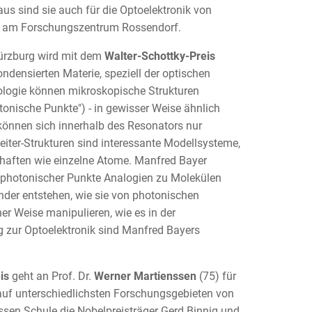
s sind sie auch für die Optoelektronik von
ter am Forschungszentrum Rossendorf.
Würzburg wird mit dem
Walter-Schottky-Preis
ndensierten Materie, speziell der optischen
nologie können mikroskopische Strukturen
otonische Punkte") - in gewisser Weise ähnlich
können sich innerhalb des Resonators nur
iter-Strukturen sind interessante Modellsysteme,
chaften wie einzelne Atome. Manfred Bayer
 photonischer Punkte Analogien zu Molekülen
der entstehen, wie sie von photonischen
cher Weise manipulieren, wie es in der
ug zur Optoelektronik sind Manfred Bayers
is
geht an Prof. Dr.
Werner Martienssen
(75) für
 auf unterschiedlichsten Forschungsgebieten von
ssen Schule die Nobelpreisträger Gerd Binnig und