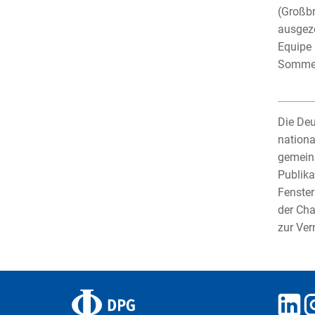
(Großbr
ausgez
Equipe 
Sommer 
Die Deu
nationa
gemeinn
Publika
Fenster
der Cha
zur Ver