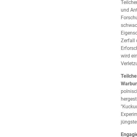
Teilche
und Ant
Forschu
schwach
Eigensc
Zerfall
Erforsc
wird ei
Verletz
Teilch
Warbur
polnisc
hergest
"Kuckuc
Experim
jüngste
Engagi