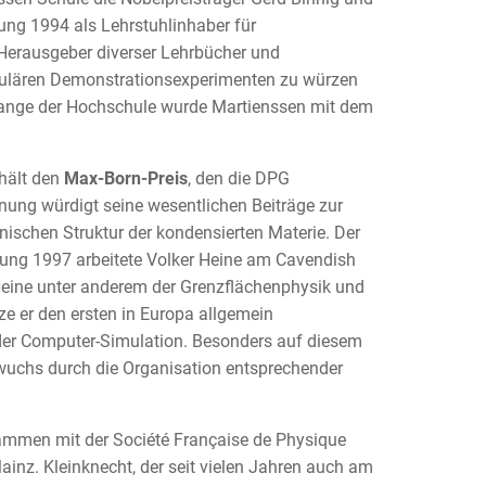
rung 1994 als Lehrstuhlinhaber für
 Herausgeber diverser Lehrbücher und
akulären Demonstrationsexperimenten zu würzen
lange der Hochschule wurde Martienssen mit dem
hält den
Max-Born-Preis
, den die DPG
hnung würdigt seine wesentlichen Beiträge zur
nischen Struktur der kondensierten Materie. Der
rung 1997 arbeitete Volker Heine am Cavendish
Heine unter anderem der Grenzflächenphysik und
ze er den ersten in Europa allgemein
 der Computer-Simulation. Besonders auf diesem
wuchs durch die Organisation entsprechender
ammen mit der Société Française de Physique
ainz. Kleinknecht, der seit vielen Jahren auch am