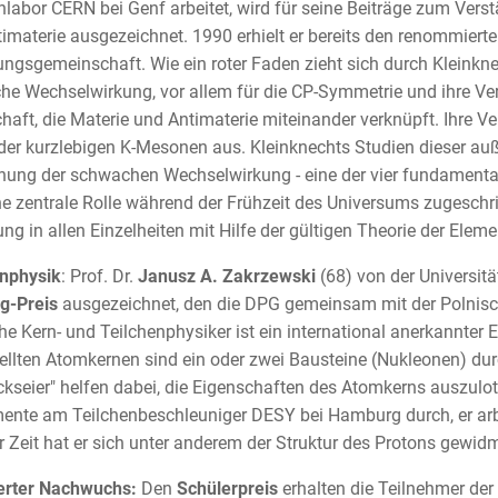
nlabor CERN bei Genf arbeitet, wird für seine Beiträge zum Vers
imaterie ausgezeichnet. 1990 erhielt er bereits den renommierte
ngsgemeinschaft. Wie ein roter Faden zieht sich durch Kleinkne
e Wechselwirkung, vor allem für die CP-Symmetrie und ihre Verle
haft, die Materie und Antimaterie miteinander verknüpft. Ihre Ve
 der kurzlebigen K-Mesonen aus. Kleinknechts Studien dieser a
hung der schwachen Wechselwirkung - eine der vier fundamental
ne zentrale Rolle während der Frühzeit des Universums zugeschrie
ung in allen Einzelheiten mit Hilfe der gültigen Theorie der Eleme
enphysik
: Prof. Dr.
Janusz A. Zakrzewski
(68) von der Universit
g-Preis
ausgezeichnet, den die DPG gemeinsam mit der Polnische
he Kern- und Teilchenphysiker ist ein international anerkannter E
ellten Atomkernen sind ein oder zwei Bausteine (Nukleonen) dur
kseier" helfen dabei, die Eigenschaften des Atomkerns auszulote
ente am Teilchenbeschleuniger DESY bei Hamburg durch, er ar
r Zeit hat er sich unter anderem der Struktur des Protons gewidm
erter Nachwuchs:
Den
Schülerpreis
erhalten die Teilnehmer der