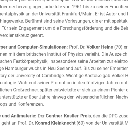
toermer hervorgingen, arbeitete von 1961 bis zu seiner Emeritie
entalphysik an der Universität Frankfurt/Main. Er ist Autor und
lagewerke. Berühmt sind seine Vorlesungen, die er mit spekt
 Für sein Engagement um die Forschungsförderung und die Be
erdienstkreuz geehrt.
rper und Computer-Simulationen:
Prof. Dr.
Volker Heine
(70) er
n mit dem britischen Institut of Physics verleiht. Die Auszeic
ischen Festkörperphysik, insbesondere seine Arbeiten zur elektro
ge Hamburger wuchs in Neu Seeland auf. Bis zu seiner Emeritie
ory der University of Cambridge. Wichtige Anstöße gab Volker 
eralogie. Während seiner Promotion in den fünfziger Jahren nut
ichen Großrechner, später entwickelte er sich zu einem Pionier
unterstützte er über Jahre hinweg den wissenschaftlichen Nach
ops und Konferenzen.
 und Antimaterie:
Der
Gentner-Kastler-Preis
, den die DPG zus
, geht an Prof. Dr.
Konrad Kleinknecht
(60) von der Universität M