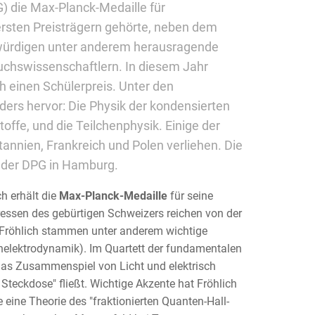
G) die Max-Planck-Medaille für
ersten Preisträgern gehörte, neben dem
würdigen unter anderem herausragende
uchswissenschaftlern. In diesem Jahr
 einen Schülerpreis. Unter den
ders hervor: Die Physik der kondensierten
toffe, und die Teilchenphysik. Einige der
nnien, Frankreich und Polen verliehen. Die
g der DPG in Hamburg.
h erhält die
Max-Planck-Medaille
für seine
ressen des gebürtigen Schweizers reichen von der
g Fröhlich stammen unter anderem wichtige
nelektrodynamik). Im Quartett der fundamentalen
 das Zusammenspiel von Licht und elektrisch
Steckdose" fließt. Wichtige Akzente hat Fröhlich
 eine Theorie des "fraktionierten Quanten-Hall-