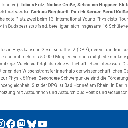
itannien):
Tobias Fritz, Nadine Große, Sebastian Höppner, Stef
eichnet werden
Corinna Burghardt, Patrick Kerner, Bernd Kaifle
belegte Platz zwei beim 13. International Young Physicists' To
in Budapest stattfand, beteiligten sich insgesamt 16 Schülert
tsche Physikalische Gesellschaft e. V. (DPG), deren Tradition bis 
le und mit mehr als 50.000 Mitgliedern auch mitgliederstärkste 
ütziger Verein verfolgt sie keine wirtschaftlichen Interessen. 
tionen den Wissenstransfer innerhalb der wissenschaftlichen G
 zur Physik öffnen. Besondere Schwerpunkte sind die Förderu
ncengleichheit. Sitz der DPG ist Bad Honnef am Rhein. In Berlin
netzung mit Akteurinnen und Akteuren aus Politik und Gesellsch