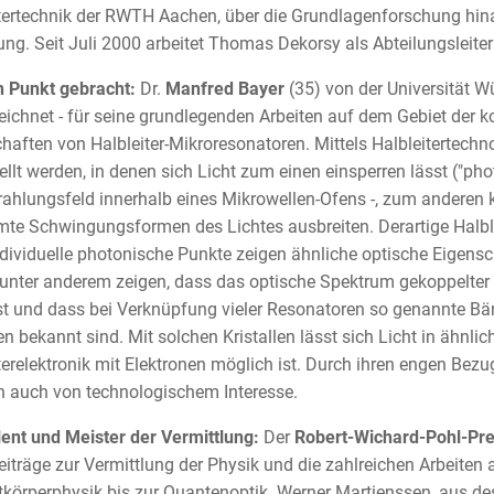
tertechnik der RWTH Aachen, über die Grundlagenforschung hinau
ng. Seit Juli 2000 arbeitet Thomas Dekorsy als Abteilungslei
n Punkt gebracht:
Dr.
Manfred Bayer
(35) von der Universität 
ichnet - für seine grundlegenden Arbeiten auf dem Gebiet der ko
haften von Halbleiter-Mikroresonatoren. Mittels Halbleitertech
ellt werden, in denen sich Licht zum einen einsperren lässt ("ph
ahlungsfeld innerhalb eines Mikrowellen-Ofens -, zum anderen 
te Schwingungsformen des Lichtes ausbreiten. Derartige Halble
dividuelle photonische Punkte zeigen ähnliche optische Eigens
unter anderem zeigen, dass das optische Spektrum gekoppelter
t und dass bei Verknüpfung vieler Resonatoren so genannte Bän
len bekannt sind. Mit solchen Kristallen lässt sich Licht in ähnli
terelektronik mit Elektronen möglich ist. Durch ihren engen Bez
n auch von technologischem Interesse.
lent und Meister der Vermittlung:
Der
Robert-Wichard-Pohl-Pre
eiträge zur Vermittlung der Physik und die zahlreichen Arbeiten
tkörperphysik bis zur Quantenoptik. Werner Martienssen, aus de