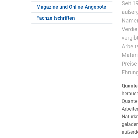
Seit 1
Magazine und Online-Angebote
außerg
Fachzeitschriften
Namens
Verdie
vergib
Arbeit
Materi
Preise
Ehrung
Quante
herausr
Quanten
Arbeite
Naturkr
geladen
außerde