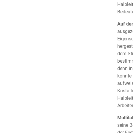
Halblei
Bedeutu
Auf de
ausgeze
Eigensc
hergest
dem Str
bestimm
denn in
konnte 
aufweis
Kristal
Halblei
Arbeite
Multita
seine B
der Fes