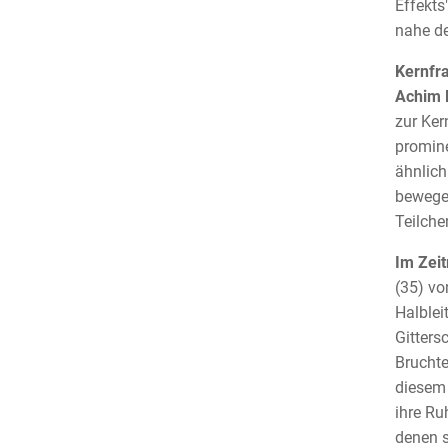
Effekts
nahe de
Kernfr
Achim 
zur Ker
promine
ähnlich
bewegen
Teilche
Im Zeit
(35) vo
Halblei
Gitters
Bruchte
diesem
ihre Ru
denen s