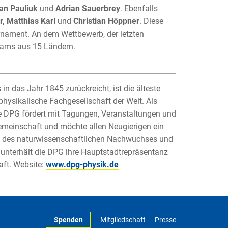
an Pauliuk
und
Adrian Sauerbrey
. Ebenfalls
r, Matthias Karl
und
Christian Höppner
. Diese
urnament. An dem Wettbewerb, der letzten
eams aus 15 Ländern.
in das Jahr 1845 zurückreicht, ist die älteste
physikalische Fachgesellschaft der Welt. Als
Die DPG fördert mit Tagungen, Veranstaltungen und
emeinschaft und möchte allen Neugierigen ein
ng des naturwissenschaftlichen Nachwuchses und
 unterhält die DPG ihre Hauptstadtrepräsentanz
aft. Website:
www.dpg-physik.de
Spenden
Mitgliedschaft
Presse