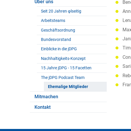
Über uns
Bend
Anni
Seit 20 Jahren φlseitig
Lena
Arbeitsteams
Max
Geschäftsordnung
Jan
Bundesvorstand
Tim 
Einblicke in die jDPG
Cons
Nachhaltigkeits-Konzept
Sari
15 Jahre jDPG - 15 Facetten
Reb
The jDPG Podcast Team
Fra
Ehemalige Mitglieder
Mitmachen
Kontakt