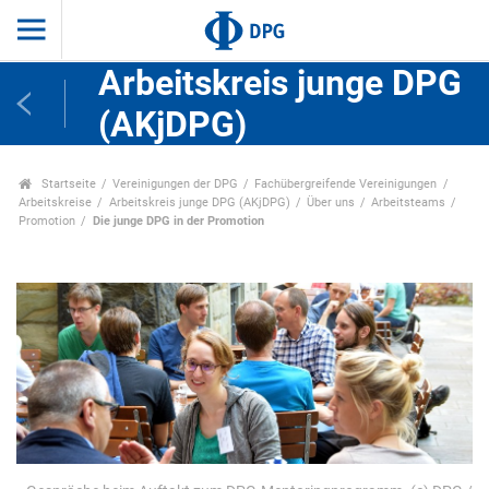
Arbeitskreis junge DPG
(AKjDPG)
Startseite
Vereinigungen der DPG
Fachübergreifende Vereinigungen
Arbeitskreise
Arbeitskreis junge DPG (AKjDPG)
Über uns
Arbeitsteams
Promotion
Die junge DPG in der Promotion