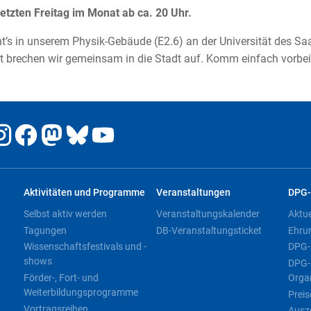
etzten Freitag im Monat ab ca. 20 Uhr.
t’s in unserem Physik-Gebäude (E2.6) an der Universität des Sa
t brechen wir gemeinsam in die Stadt auf. Komm einfach vorbei 
Aktivitäten und Programme
Veranstaltungen
DPG-
Selbst aktiv werden
Veranstaltungskalender
Aktu
Tagungen
DB-Veranstaltungsticket
Ehru
Wissenschaftsfestivals und -
DPG-
shows
DPG-
Förder-, Fort- und
Orga
Weiterbildungsprogramme
Preis
Vortragsreihen
Ausz