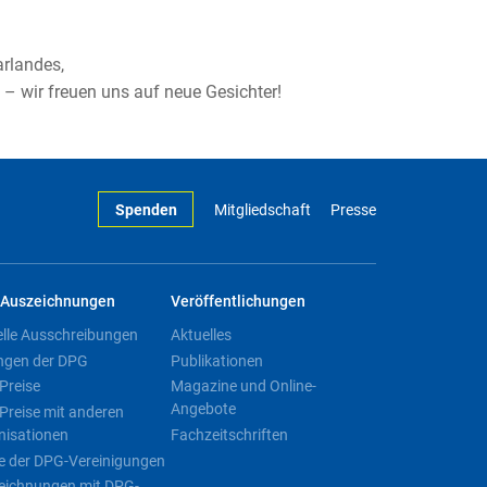
arlandes,
– wir freuen uns auf neue Gesichter!
Spenden
Mitgliedschaft
Presse
Auszeichnungen
Veröffentlichungen
elle Ausschreibungen
Aktuelles
ngen der DPG
Publikationen
Preise
Magazine und Online-
Angebote
Preise mit anderen
nisationen
Fachzeitschriften
e der DPG-Vereinigungen
eichnungen mit DPG-