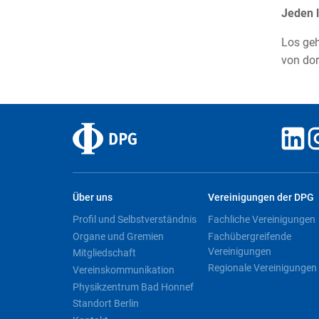
Jeden l
Los geh
von dor
Über uns
Vereinigungen der DPG
Profil und Selbstverständnis
Fachliche Vereinigungen
Organe und Gremien
Fachübergreifende
Vereinigungen
Mitgliedschaft
Regionale Vereinigungen
Vereinskommunikation
Physikzentrum Bad Honnef
Standort Berlin