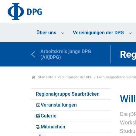
Über uns
Vereinigungen der DPG
Arbeitskreis junge DPG
Reg
(AKjDPG)
Startseite
Vereinigungen der DPG
Fachübergreifende Verei
Regionalgruppe Saarbrücken
Wil
📅Veranstaltungen
Die jD
📸Galerie
Worksh
🤝Mitmachen
Studiu