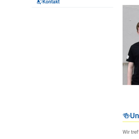
📬Kontakt
🍻Un
Wir tre