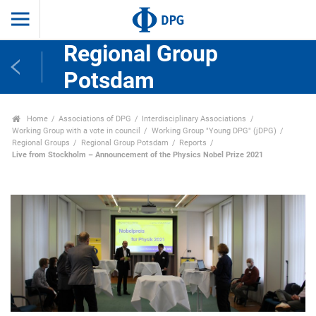
Regional Group
Potsdam
Home
Associations of DPG
Interdisciplinary Associations
Working Group with a vote in council
Working Group "Young DPG" (jDPG)
Regional Groups
Regional Group Potsdam
Reports
Live from Stockholm – Announcement of the Physics Nobel Prize 2021