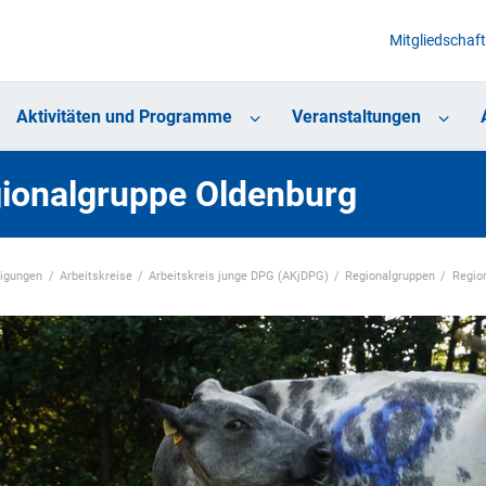
Mitgliedschaft
Aktivitäten und Programme
Veranstaltungen
ionalgruppe Oldenburg
nigungen
Arbeitskreise
Arbeitskreis junge DPG (AKjDPG)
Regionalgruppen
Regio