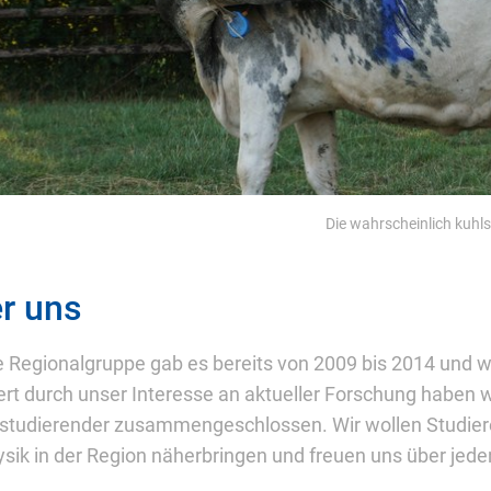
Die wahrscheinlich kuh
r uns
 Regionalgruppe gab es bereits von 2009 bis 2014 und 
ert durch unser Interesse an aktueller Forschung haben w
studierender zusammengeschlossen. Wir wollen Studier
ysik in der Region näherbringen und freuen uns über jed