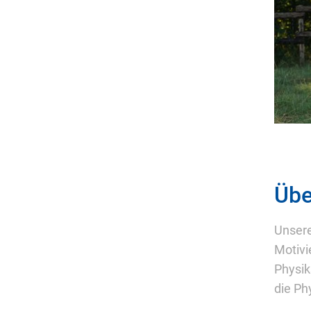
Übe
Unsere
Motivi
Physik
die Ph