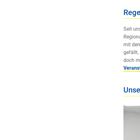
Rege
Seit un
Regiona
mit dem
gefällt
doch ma
Verans
Unse