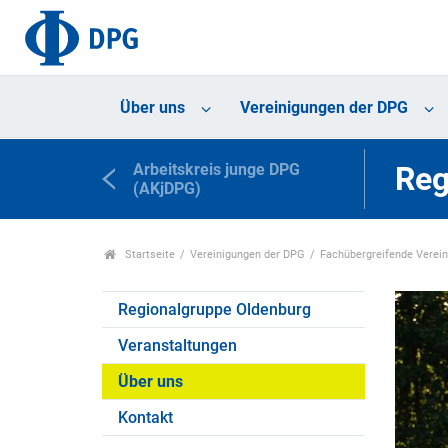
Über uns
Vereinigungen der DPG
Arbeitskreis junge DPG
Reg
(AKjDPG)
Startseite
Vereinigungen der DPG
Fachübergreifende Verei
Regionalgruppe Oldenburg
Veranstaltungen
Über uns
Kontakt