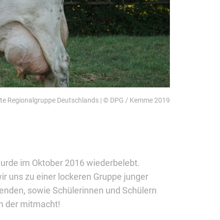
lste Regionalgruppe Deutschlands | © DPG / Kemme 2019
wurde im Oktober 2016 wiederbelebt.
ir uns zu einer lockeren Gruppe junger
enden, sowie Schülerinnen und Schülern
en der mitmacht!