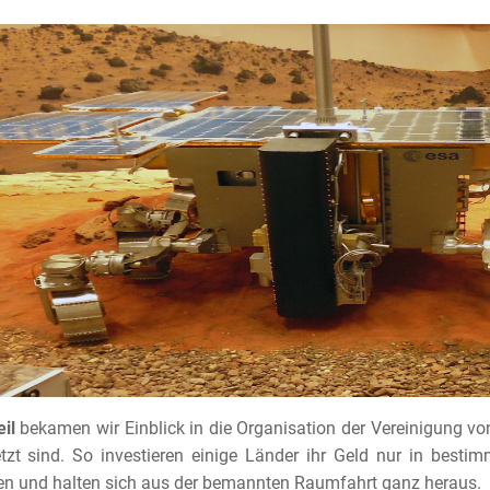
eil
bekamen wir Einblick in die Organisation der Vereinigung vo
tzt sind. So investieren einige Länder ihr Geld nur in best
ten und halten sich aus der bemannten Raumfahrt ganz heraus.