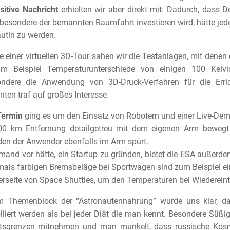
sitive Nachricht
erhielten wir aber direkt mit: Dadurch, dass 
besondere der bemannten Raumfahrt investieren wird, hätte jed
utin zu werden.
fe einer virtuellen 3D-Tour sahen wir die Testanlagen, mit denen
m Beispiel Temperaturunterschiede von einigen 100 Kelv
ondere die Anwendung von 3D-Druck-Verfahren für die Erri
ten traf auf großes Interesse.
Termin
ging es um den Einsatz von Robotern und einer Live-De
400 km Entfernung detailgetreu mit dem eigenen Arm bewegt
en der Anwender ebenfalls im Arm spürt.
emand vor hätte, ein Startup zu gründen, bietet die ESA außerd
mals farbigen Bremsbeläge bei Sportwagen sind zum Beispiel e
erseite von Space Shuttles, um den Temperaturen bei Wiedereint
m Themenblock der “Astronautennahrung” wurde uns klar, dass
lliert werden als bei jeder Diät die man kennt. Besondere Süß
tsgrenzen mitnehmen und man munkelt, dass russische Kosmo