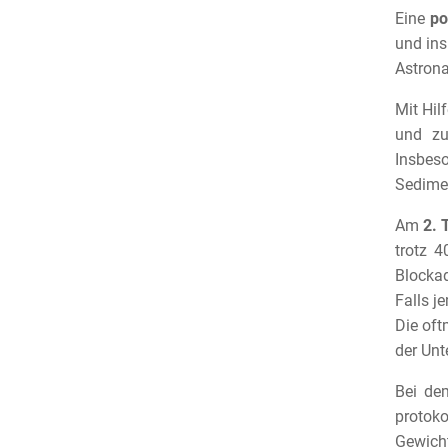
Eine
po
und ins
Astrona
Mit Hil
und zu
Insbes
Sedimen
Am
2. 
trotz 
Blockad
Falls j
Die oft
der Unt
Bei de
protoko
Gewich