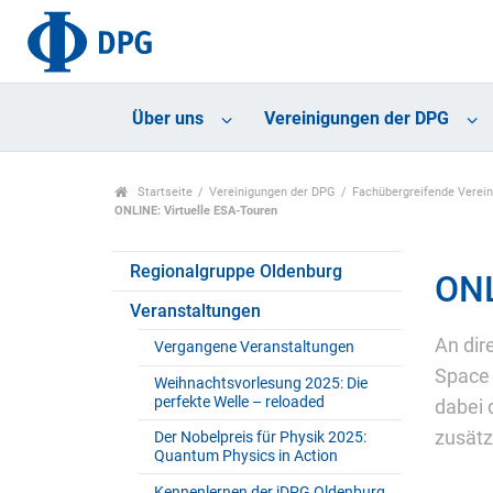
Über uns
Vereinigungen der DPG
Startseite
Vereinigungen der DPG
Fachübergreifende Verei
ONLINE: Virtuelle ESA-Touren
Regionalgruppe Oldenburg
ONL
Veranstaltungen
An dir
Vergangene Veranstaltungen
Space 
Weihnachtsvorlesung 2025: Die
perfekte Welle – reloaded
dabei 
zusätz
Der Nobelpreis für Physik 2025:
Quantum Physics in Action
Kennenlernen der jDPG Oldenburg