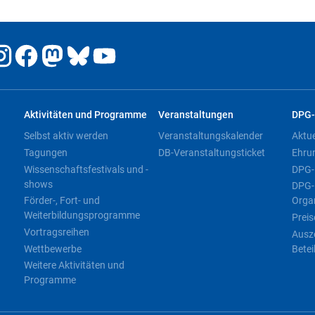
Aktivitäten und Programme
Veranstaltungen
DPG-
Selbst aktiv werden
Veranstaltungskalender
Aktu
Tagungen
DB-Veranstaltungsticket
Ehru
Wissenschaftsfestivals und -
DPG-
shows
DPG-
Förder-, Fort- und
Orga
Weiterbildungsprogramme
Preis
Vortragsreihen
Ausz
Wettbewerbe
Betei
Weitere Aktivitäten und
Programme