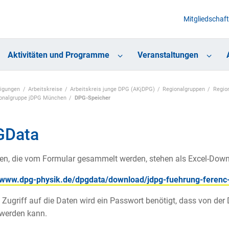
Mitgliedschaft
Aktivitäten und Programme
Veranstaltungen
nigungen
Arbeitskreise
Arbeitskreis junge DPG (AKjDPG)
Regionalgruppen
Regio
gionalgruppe jDPG München
DPG-Speicher
GData
en, die vom Formular gesammelt werden, stehen als Excel-Down
//www.dpg-physik.de/dpgdata/download/jdpg-fuehrung-ferenc-
 Zugriff auf die Daten wird ein Passwort benötigt, dass von der 
 werden kann.