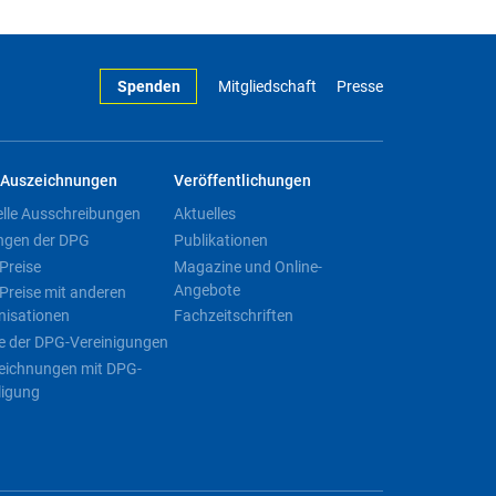
Spenden
Mitgliedschaft
Presse
Auszeichnungen
Veröffentlichungen
elle Ausschreibungen
Aktuelles
ngen der DPG
Publikationen
Preise
Magazine und Online-
Angebote
Preise mit anderen
nisationen
Fachzeitschriften
e der DPG-Vereinigungen
eichnungen mit DPG-
ligung