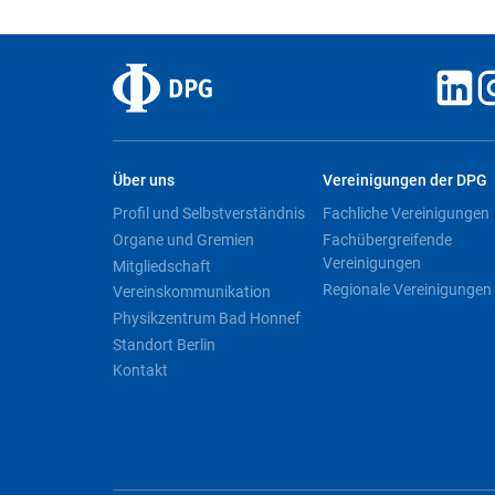
Über uns
Vereinigungen der DPG
Profil und Selbstverständnis
Fachliche Vereinigungen
Organe und Gremien
Fachübergreifende
Vereinigungen
Mitgliedschaft
Regionale Vereinigungen
Vereinskommunikation
Physikzentrum Bad Honnef
Standort Berlin
Kontakt