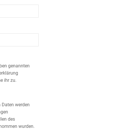
 oben genannten
erklärung
 ihr zu.
n Daten werden
ngen
llen des
genommen wurden.