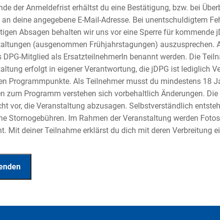
de der Anmeldefrist erhältst du eine Bestätigung, bzw. bei Übe
an deine angegebene E-Mail-Adresse. Bei unentschuldigtem Feh
stigen Absagen behalten wir uns vor eine Sperre für kommende
altungen (ausgenommen Frühjahrstagungen) auszusprechen. Al
 DPG-Mitglied als ErsatzteilnehmerIn benannt werden. Die Teil
altung erfolgt in eigener Verantwortung, die jDPG ist lediglich Ve
en Programmpunkte. Als Teilnehmer musst du mindestens 18 Jahr
 zum Programm verstehen sich vorbehaltlich Änderungen. Die 
ht vor, die Veranstaltung abzusagen. Selbstverständlich entsteh
ine Stornogebühren. Im Rahmen der Veranstaltung werden Foto
. Mit deiner Teilnahme erklärst du dich mit deren Verbreitung e