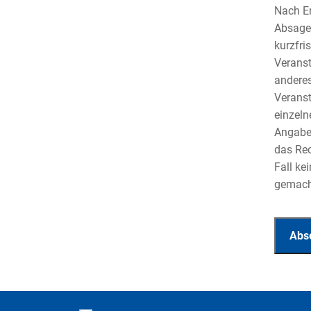
Nach En
Absage 
kurzfri
Veranst
anderes
Veranst
einzeln
Angaben
das Rec
Fall ke
gemacht