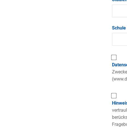
Schule 
Datens
Zwecke 
(www.da
Hinwei
vertrau
berücks
Fragebo