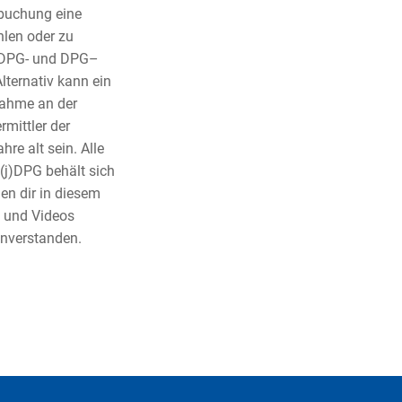
rbuchung eine
len oder zu
 jDPG- und DPG–
ternativ kann ein
nahme an der
rmittler der
e alt sein. Alle
(j)DPG behält sich
en dir in diesem
s und Videos
inverstanden.