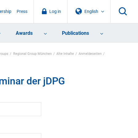
rship
Press
Log in
English
Awards
Publications
Groups
Regional Group München
Alte Inhalte
Anmeldeseiten
minar der jDPG