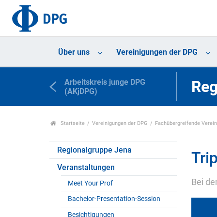
Über uns
Vereinigungen der DPG
Arbeitskreis junge DPG
Reg
(AKjDPG)
Startseite
Vereinigungen der DPG
Fachübergreifende Verei
Regionalgruppe Jena
Tri
Veranstaltungen
Bei de
Meet Your Prof
Bachelor-Presentation-Session
Besichtigungen