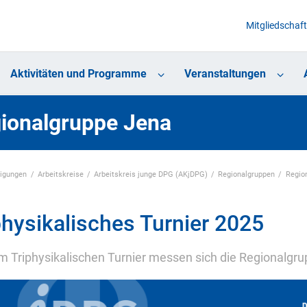
Mitgliedschaft
Aktivitäten und Programme
Veranstaltungen
ionalgruppe Jena
nigungen
Arbeitskreise
Arbeitskreis junge DPG (AKjDPG)
Regionalgruppen
Regio
physikalisches Turnier 2025
m Triphysikalischen Turnier messen sich die Regionalgru