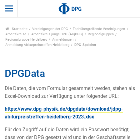
Startseite
Vereinigungen der DPG
Fachübergreifende Vereinigungen
Arbeitskreise
Arbeitskreis junge DPG (AKjDPG)
Regionalgruppen
Regionalgruppe Heidelberg
Anmeldungen
Anmeldung Abiturpreistreffen Heidelberg
DPG-Speicher
DPGData
Die Daten, die vom Formular gesammelt werden, stehen als
Excel-Download zur Verfügung unter folgender URL:
https://www.dpg-physik.de/dpgdata/download/jdpg-
abiturpreistreffen-heidelberg-2023.xlsx
Für den Zugriff auf die Daten wird ein Passwort benötigt,
dass von der DPG gesetzt wird und in der Geschäftsstelle