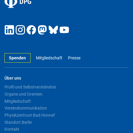
Spenden
Mitgliedschaft
Presse
Über uns
Profil und Selbstverständnis
Organe und Gremien
Mitgliedschaft
Vereinskommunikation
Physikzentrum Bad Honnef
Standort Berlin
Kontakt