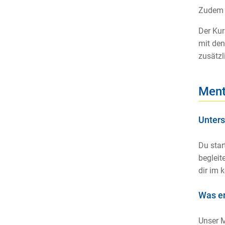
Zudem 
Der Kur
mit den
zusätzl
Ment
Unters
Du star
begleit
dir im 
Was e
Unser M