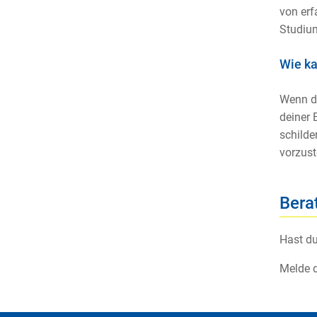
von erf
Studium
Wie ka
Wenn du
deiner 
schilde
vorzust
Bera
Hast du
Melde d