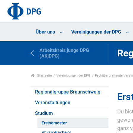
Über uns
Vereinigungen der DPG
Arbeitskreis junge DPG
Reg
(AKjDPG)
Startseite
Vereinigungen der DPG
Fachübergreifende Verei
Regionalgruppe Braunschweig
Ers
Veranstaltungen
Du bis
Studium
gewonn
Erstsemester
ganz v
Physik-Bachelor