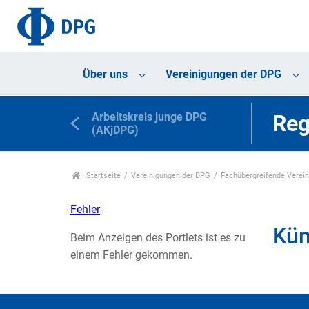
Über uns
Vereinigungen der DPG
Arbeitskreis junge DPG
Reg
(AKjDPG)
Startseite
Vereinigungen der DPG
Fachübergreifende Verei
Fehler
Kün
Beim Anzeigen des Portlets ist es zu
einem Fehler gekommen.