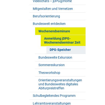
Videochats – jDPG@Home
Mitgestalten und Vernetzen
Berufsorientierung
Bundesweit entdecken
Wochenendseminare
Anmeldung jDPG-
Wochenendseminar Zeit
DPG-Speicher
Bundesweite Exkursion
Sommerexkursion
Theoworkshop
Orientierungsveranstaltungen
und Bundesweites digitales
Abiturpreistreffen
Schulbegleitendes Programm
Lehramtsveranstaltungen