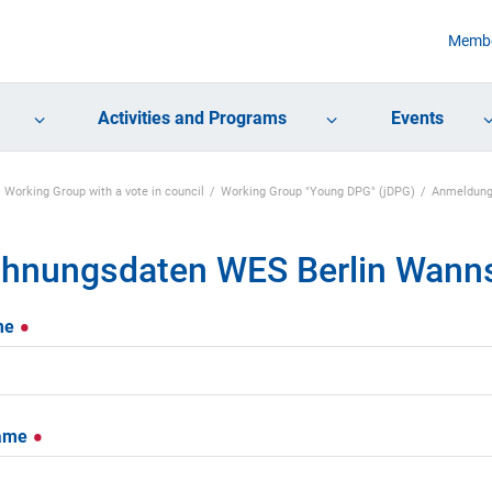
Membe
Activities and Programs
Events
Working Group with a vote in council
Working Group "Young DPG" (jDPG)
Anmeldun
hnungsdaten WES Berlin Wann
me
ame