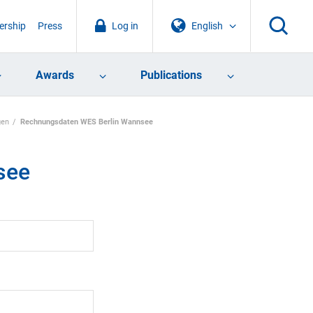
rship
Press
Log in
English
Awards
Publications
gen
Rechnungsdaten WES Berlin Wannsee
see