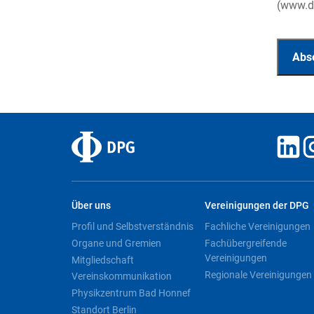
(www.da
Über uns
Vereinigungen der DPG
Profil und Selbstverständnis
Fachliche Vereinigungen
Organe und Gremien
Fachübergreifende
Vereinigungen
Mitgliedschaft
Regionale Vereinigungen
Vereinskommunikation
Physikzentrum Bad Honnef
Standort Berlin