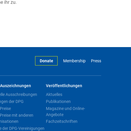
 ihr zu.
Donate
Membership
Press
Auszeichnungen
Veröffentlichungen
elle Ausschreibungen
Aktuelles
ngen der DPG
Publikationen
Preise
Magazine und Online-
Angebote
Preise mit anderen
nisationen
Fachzeitschriften
e der DPG-Vereinigungen