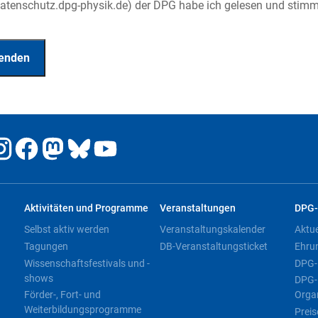
tenschutz.dpg-physik.de) der DPG habe ich gelesen und stimme
Aktivitäten und Programme
Veranstaltungen
DPG-
Selbst aktiv werden
Veranstaltungskalender
Aktu
Tagungen
DB-Veranstaltungsticket
Ehru
Wissenschaftsfestivals und -
DPG-
shows
DPG-
Förder-, Fort- und
Orga
Weiterbildungsprogramme
Preis