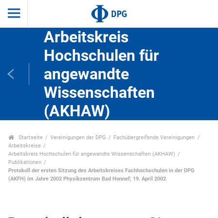
Arbeitskreis
Hochschulen für
angewandte
Wissenschaften
(AKHAW)
Startseite
Vereinigungen der DPG
Fachübergreifende Vereinigungen
Arbeitskreise
Arbeitskreis Hochschulen für angewandte Wissenschaften (AKHAW)
Publikationen
Protokoll der ersten Sitzung des Arbeitskreises Fachhochschulen in der DPG
(AKFH) im Jahre 2002 Physikzentrum Bad Honnef; 19. April 2002