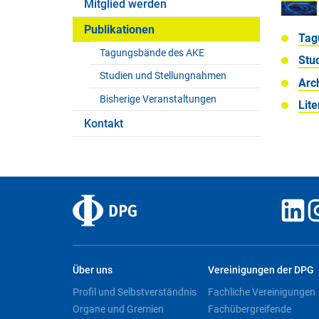
Mitglied werden
Publikationen
Tag
Tagungsbände des AKE
Stu
Studien und Stellungnahmen
Arch
Bisherige Veranstaltungen
Lite
Kontakt
Über uns
Vereinigungen der DPG
Profil und Selbstverständnis
Fachliche Vereinigungen
Organe und Gremien
Fachübergreifende