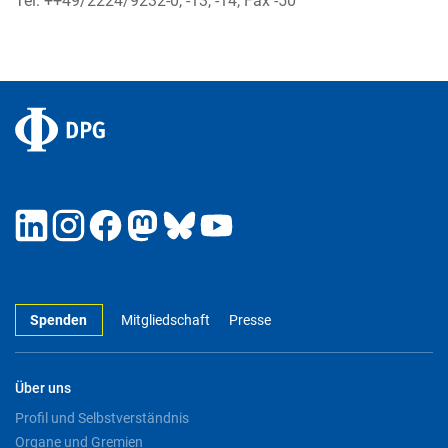
Tel: ++49/2224/9232-0, -13, -14, Fax -50
Spenden
Mitgliedschaft
Presse
Über uns
Profil und Selbstverständnis
Organe und Gremien