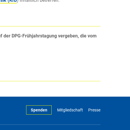
sik (KfB
) inhaltlich betreffen.
f der
DPG-Frühjahrstagung vergeben, die vom
Spenden
Mitgliedschaft
Presse