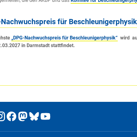
genheiten, die den AKBP und das
Komitee für Beschleunigerphy
Nachwuchspreis für Beschleunigerphysik
chste
„DPG-Nachwuchspreis für Beschleunigerphysik“
wird au
2.03.2027 in Darmstadt stattfindet.