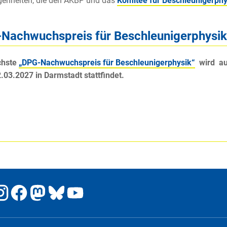
genheiten, die den AKBP und das
Komitee für Beschleunigerphy
Nachwuchspreis für Beschleunigerphysik
chste
„DPG-Nachwuchspreis für Beschleunigerphysik“
wird au
2.03.2027 in Darmstadt stattfindet.