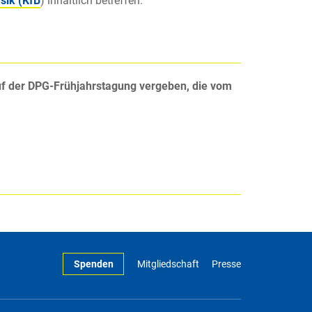
sik (KfB
) inhaltlich betreffen.
f der
DPG-Frühjahrstagung vergeben, die vom
Spenden
Mitgliedschaft
Presse