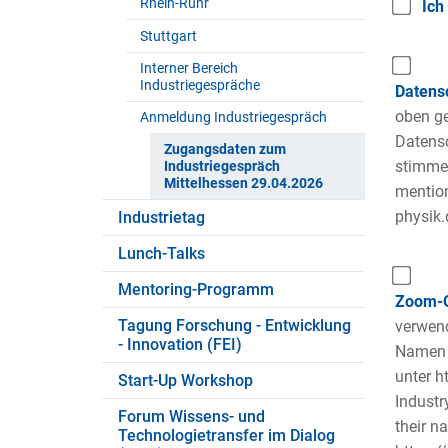
Rhein-Ruhr
Ich
Stuttgart
Interner Bereich
Industriegespräche
Datensc
oben ge
Anmeldung Industriegespräch
Datensc
Zugangsdaten zum
stimme 
Industriegespräch
Mittelhessen 29.04.2026
mention
physik.
Industrietag
Lunch-Talks
Mentoring-Programm
Zoom-O
Tagung Forschung - Entwicklung
verwend
- Innovation (FEI)
Namen 
unter h
Start-Up Workshop
Industr
Forum Wissens- und
their n
Technologietransfer im Dialog