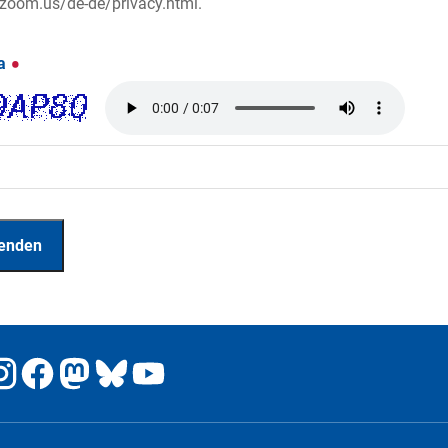
/zoom.us/de-de/privacy.html.
ha