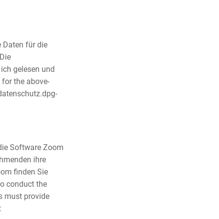
 Daten für die
Die
ich gelesen und
 for the above-
.datenschutz.dpg-
 die Software Zoom
ehmenden ihre
om finden Sie
to conduct the
ts must provide
t